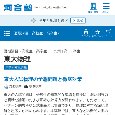
受講料・お申し込み方法
塾生の方
高等学校の先生
校舎・教室
メニュー
学年と地域を選択
設定
受講開始までの流れ
夏期講習（高校生・高卒生）
校舎・教室一覧
ログイン
お気に入り
カート
夏期講習（高校生・高卒生）
|
九州
|
高3・卒生
東大物理
大学別対策講座
東大入試物理の予想問題と徹底対策
対面授業
映像授業
東大の入試問題は、受験生の標準的な知識を前提に、深い洞察力
と明晰な論証力および正確な計算力が問われます。したがって、
パターン的思考や公式主義とは無縁であり、物理に対する深い理
解と思考力が求められます。本講座では、東大などの難関大学の