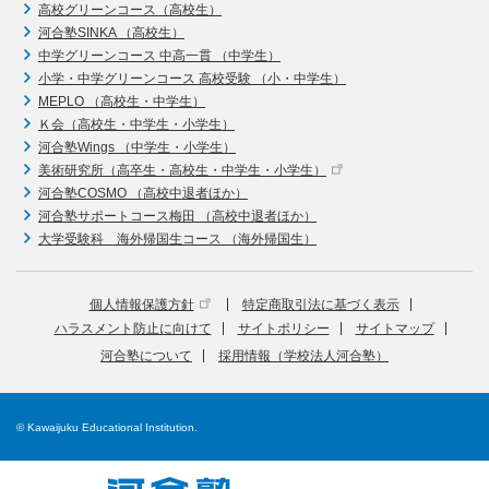
高校グリーンコース（高校生）
河合塾SINKA （高校生）
中学グリーンコース 中高一貫 （中学生）
小学・中学グリーンコース 高校受験 （小・中学生）
MEPLO （高校生・中学生）
Ｋ会（高校生・中学生・小学生）
河合塾Wings （中学生・小学生）
美術研究所（高卒生・高校生・中学生・小学生）
河合塾COSMO （高校中退者ほか）
河合塾サポートコース梅田 （高校中退者ほか）
大学受験科 海外帰国生コース （海外帰国生）
個人情報保護方針
特定商取引法に基づく表示
ハラスメント防止に向けて
サイトポリシー
サイトマップ
河合塾について
採用情報（学校法人河合塾）
© Kawaijuku Educational Institution.