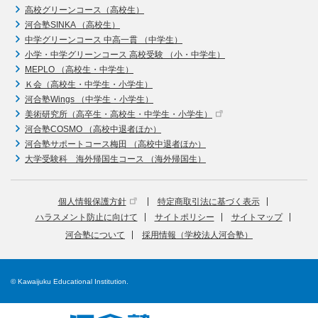
高校グリーンコース（高校生）
河合塾SINKA （高校生）
中学グリーンコース 中高一貫 （中学生）
小学・中学グリーンコース 高校受験 （小・中学生）
MEPLO （高校生・中学生）
Ｋ会（高校生・中学生・小学生）
河合塾Wings （中学生・小学生）
美術研究所（高卒生・高校生・中学生・小学生）
河合塾COSMO （高校中退者ほか）
河合塾サポートコース梅田 （高校中退者ほか）
大学受験科 海外帰国生コース （海外帰国生）
個人情報保護方針
特定商取引法に基づく表示
ハラスメント防止に向けて
サイトポリシー
サイトマップ
河合塾について
採用情報（学校法人河合塾）
© Kawaijuku Educational Institution.