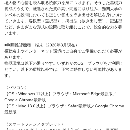
場人物の心情を読み取る読解力を身につけます。そうした基礎力
養成のうえで、厳選された質の高い問題に取り組み、難関大学の
レベルの設問においても正しい答えを導き出せる解法を身につけ
ていきます。客観型（選択型）、摘出型（抜き出し型）、記述型
など、さまざまな形式の設問に取り組むことで、総合的な力を養
います。
■利用推奨機種・端末（2026年3月現在）
視聴端末やインターネット環境はご自身でご準備いただく必要が
あります。
推奨環境は以下の通りです。いずれかのOS、ブラウザをご利用く
ださい。以下の環境以外では、正常に動作しない可能性がありま
す。
〈パソコン〉
【OS：Windows 11以上】ブラウザ：Microsoft Edge最新版／
Google Chrome最新版
【OS：Mac 13.0以上】ブラウザ：Safari最新版／Google Chrome
最新版
〈スマートフォン／タブレット〉