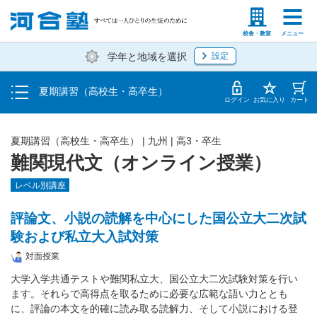
受講料・お申し込み方法
塾生の方
高等学校の先生
校舎・教室
メニュー
学年と地域を選択
設定
受講開始までの流れ
夏期講習（高校生・高卒生）
校舎・教室一覧
ログイン
お気に入り
カート
夏期講習（高校生・高卒生）
|
九州
|
高3・卒生
難関現代文（オンライン授業）
レベル別講座
評論文、小説の読解を中心にした国公立大二次試
験および私立大入試対策
対面授業
大学入学共通テストや難関私立大、国公立大二次試験対策を行い
ます。それらで高得点を取るために必要な広範な語い力ととも
に、評論の本文を的確に読み取る読解力、そして小説における登