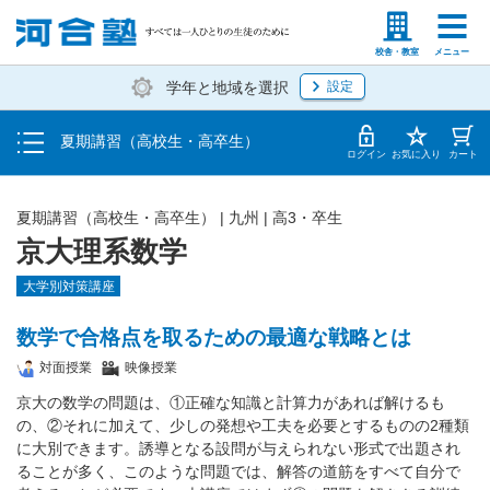
受講料・お申し込み方法
塾生の方
高等学校の先生
校舎・教室
メニュー
学年と地域を選択
設定
受講開始までの流れ
夏期講習（高校生・高卒生）
校舎・教室一覧
ログイン
お気に入り
カート
夏期講習（高校生・高卒生）
|
九州
|
高3・卒生
京大理系数学
大学別対策講座
数学で合格点を取るための最適な戦略とは
対面授業
映像授業
京大の数学の問題は、①正確な知識と計算力があれば解けるも
の、②それに加えて、少しの発想や工夫を必要とするものの2種類
に大別できます。誘導となる設問が与えられない形式で出題され
ることが多く、このような問題では、解答の道筋をすべて自分で