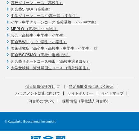
高校グリーンコース（高校生）
河合塾SINKA （高校生）
中学グリーンコース 中高一貫 （中学生）
小学・中学グリーンコース 高校受験 （小・中学生）
MEPLO （高校生・中学生）
Ｋ会（高校生・中学生・小学生）
河合塾Wings （中学生・小学生）
美術研究所（高卒生・高校生・中学生・小学生）
河合塾COSMO （高校中退者ほか）
河合塾サポートコース梅田 （高校中退者ほか）
大学受験科 海外帰国生コース （海外帰国生）
個人情報保護方針
特定商取引法に基づく表示
ハラスメント防止に向けて
サイトポリシー
サイトマップ
河合塾について
採用情報（学校法人河合塾）
© Kawaijuku Educational Institution.