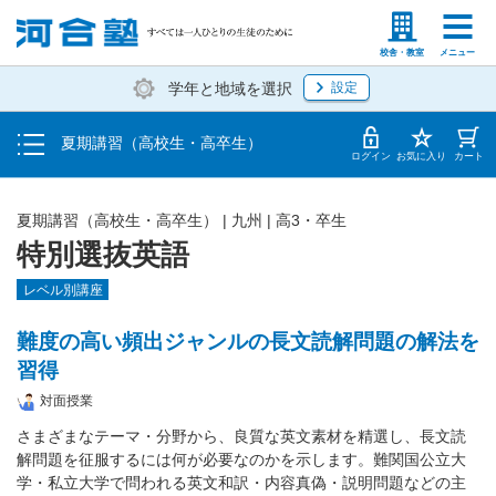
受講料・お申し込み方法
塾生の方
高等学校の先生
校舎・教室
メニュー
学年と地域を選択
設定
受講開始までの流れ
夏期講習（高校生・高卒生）
校舎・教室一覧
ログイン
お気に入り
カート
夏期講習（高校生・高卒生）
|
九州
|
高3・卒生
特別選抜英語
レベル別講座
難度の高い頻出ジャンルの長文読解問題の解法を
習得
対面授業
さまざまなテーマ・分野から、良質な英文素材を精選し、長文読
解問題を征服するには何が必要なのかを示します。難関国公立大
学・私立大学で問われる英文和訳・内容真偽・説明問題などの主