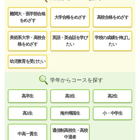
難関大・医学部合格
大学合格をめざす
高校合格をめざす
をめざす
美術系大学・高校合
英語・英会話を学び
学校の成績を伸ばし
格をめざす
たい
たい
幼児教育を受けたい
学年からコースを探す
高卒生
高3生
高2生
高1生
海外帰国生
小・中学生
通信制高校生・高校
中高一貫生
中退者