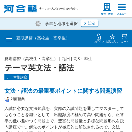
受講料・お申し込み方法
塾生の方
高等学校の先生
校舎・教室
メニュー
学年と地域を選択
設定
受講開始までの流れ
夏期講習（高校生・高卒生）
校舎・教室一覧
ログイン
お気に入り
カート
夏期講習（高校生・高卒生）
|
九州
|
高3・卒生
テーマ英文法・語法
テーマ別講座
文法・語法の最重要ポイントに関する問題演習
対面授業
入試に必要な文法知識を、実際の入試問題を通してマスターして
もらうことを狙いとして、出題頻度の極めて高い問題から、正答
率の低い差のつく問題まで、豊富な問題量と多様な問題形式を扱
う講座です。解法のポイントが徹底的に解説されるので、文法・