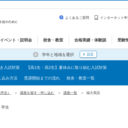
よくあるご質問
インターネット申
イベント・説明会
校舎・教室
合格実績・体験談
受験
学年と地域を選択
設定
べき入試対策
【高1生・高2生】夏休みに取り組む入試対策
し込み方法
受講開始までの流れ
校舎・教室一覧
高卒生）
講座を探す・申し込む
講座一覧
福大英語
・卒生