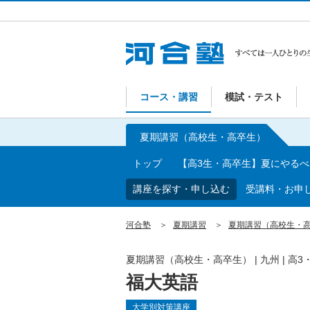
コース・講習
模試・テスト
夏期講習（高校生・高卒生）
トップ
【高3生・高卒生】夏にやる
講座を探す・申し込む
受講料・お申
河合塾
夏期講習
夏期講習（高校生・
夏期講習（高校生・高卒生）
|
九州
|
高3
福大英語
大学別対策講座