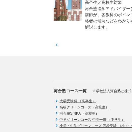
貫校の中3生対象
高卒生／高校生対象
模のテストを受験して、
河合塾進学アドバイザー
実力と伸ばすべき力を知
講師が、各教科のポイン
格者の傾向などをわかり
解説します。
河合塾コース一覧
※学校法人河合塾と株式
大学受験科 （高卒生）
高校グリーンコース（高校生）
河合塾SINKA （高校生）
中学グリーンコース 中高一貫 （中学生）
小学・中学グリーンコース 高校受験 （小・