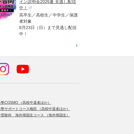
イン説明会2026夏 見逃し配信
ント
中！
高校生
高卒生／高校生／中学生／保護
「栄冠
者対象
報が満
8月23日（日）まで見逃し配信
題集を
中！
す！
合塾COSMO （高校中退者ほか）
合塾サポートコース梅田 （高校中退者ほか）
学受験科 海外帰国生コース （海外帰国生）