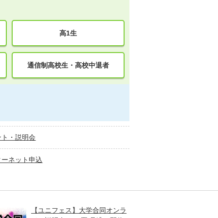
高1生
通信制高校生・高校中退者
ント・説明会
ターネット申込
【ユニフェス】大学合同オンラ
大学受