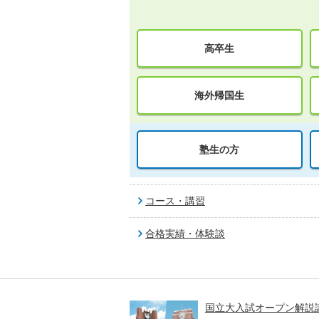
高卒生
海外帰国生
塾生の方
コース・講習
合格実績・体験談
高一貫校 中学生テスト
国立大入試オープン解説