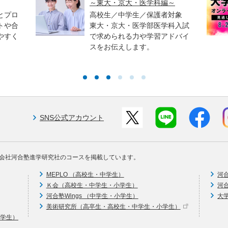
～東大・京大・医学科編～
とプロ
高校生／中学生／保護者対象
トや合
東大・京大・医学部医学科入試
やすく
で求められる力や学習アドバイ
スをお伝えします。
SNS公式アカウント
会社河合塾進学研究社のコースを掲載しています。
MEPLO （高校生・中学生）
河
Ｋ会（高校生・中学生・小学生）
河
河合塾Wings （中学生・小学生）
大
美術研究所（高卒生・高校生・中学生・小学生）
中学生）