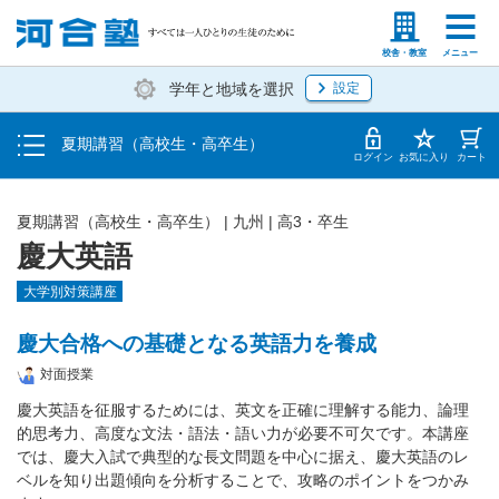
受講料・お申し込み方法
塾生の方
高等学校の先生
校舎・教室
メニュー
学年と地域を選択
設定
受講開始までの流れ
夏期講習（高校生・高卒生）
校舎・教室一覧
ログイン
お気に入り
カート
夏期講習（高校生・高卒生）
|
九州
|
高3・卒生
慶大英語
大学別対策講座
慶大合格への基礎となる英語力を養成
対面授業
慶大英語を征服するためには、英文を正確に理解する能力、論理
的思考力、高度な文法・語法・語い力が必要不可欠です。本講座
では、慶大入試で典型的な長文問題を中心に据え、慶大英語のレ
ベルを知り出題傾向を分析することで、攻略のポイントをつかみ