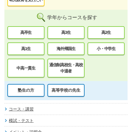
学年からコースを探す
高卒生
高3生
高2生
高1生
海外帰国生
小・中学生
通信制高校生・高校
中高一貫生
中退者
塾生の方
高等学校の先生
コース・講習
模試・テスト
イベント・説明会