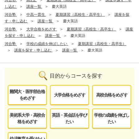
河合塾
高1生
夏期講習（高校生・高卒生）
講座を探す・申
し込む
講座一覧
慶大英語
河合塾
中高一貫生
夏期講習（高校生・高卒生）
講座を探
す・申し込む
講座一覧
慶大英語
河合塾
大学合格をめざす
夏期講習（高校生・高卒生）
講座
を探す・申し込む
講座一覧
慶大英語
河合塾
学校の成績を伸ばしたい
夏期講習（高校生・高卒生）
講座を探す・申し込む
講座一覧
慶大英語
目的からコースを探す
難関大・医学部合格
大学合格をめざす
高校合格をめざす
をめざす
美術系大学・高校合
英語・英会話を学び
学校の成績を伸ばし
格をめざす
たい
たい
幼児教育を受けたい