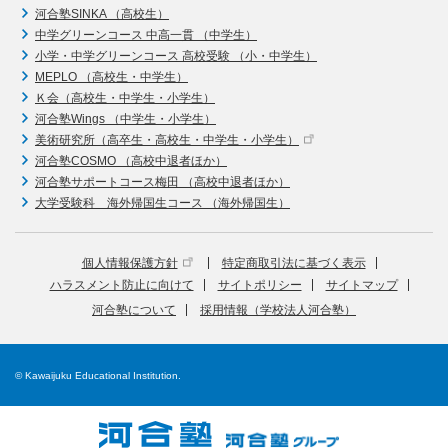
河合塾SINKA （高校生）
中学グリーンコース 中高一貫 （中学生）
小学・中学グリーンコース 高校受験 （小・中学生）
MEPLO （高校生・中学生）
Ｋ会（高校生・中学生・小学生）
河合塾Wings （中学生・小学生）
美術研究所（高卒生・高校生・中学生・小学生）
河合塾COSMO （高校中退者ほか）
河合塾サポートコース梅田 （高校中退者ほか）
大学受験科 海外帰国生コース （海外帰国生）
個人情報保護方針
特定商取引法に基づく表示
ハラスメント防止に向けて
サイトポリシー
サイトマップ
河合塾について
採用情報（学校法人河合塾）
© Kawaijuku Educational Institution.