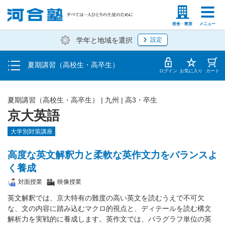
受講料・お申し込み方法
塾生の方
高等学校の先生
校舎・教室
メニュー
学年と地域を選択
設定
受講開始までの流れ
夏期講習（高校生・高卒生）
校舎・教室一覧
ログイン
お気に入り
カート
夏期講習（高校生・高卒生）
|
九州
|
高3・卒生
京大英語
大学別対策講座
高度な英文解釈力と柔軟な英作文力をバランスよ
く養成
対面授業
映像授業
英文解釈では、京大特有の難度の高い英文を読むうえで不可欠
な、文の内容に踏み込むマクロ的視点と、ディテールを読む構文
解析力を実戦的に養成します。英作文では、パラグラフ単位の英