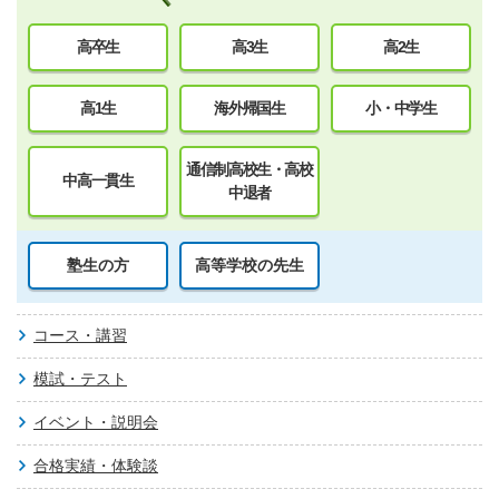
高卒生
高3生
高2生
高1生
海外帰国生
小・中学生
通信制高校生・高校
中高一貫生
中退者
塾生の方
高等学校の先生
コース・講習
模試・テスト
イベント・説明会
合格実績・体験談