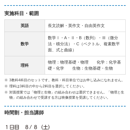
実施科目・範囲
英語
長文読解・英作文・自由英作文
数学Ⅰ・A・Ⅱ・B（数列）・Ⅲ（微分
数学
法・積分法）・C（ベクトル、複素数平
面、式と曲線）
物理：物理基礎・物理 化学：化学基
理科
礎・化学 生物：生物基礎・生物
3教科4科目のセットです。教科・科目単位ではお申し込みになれません。
理科は3科目の中から2科目を選択してください。
対面授業では「物理と生物」の組み合わせは選択できません。「物理と生
物」の組み合わせで受講する方は映像授業を受講してください。
時間割・担当講師