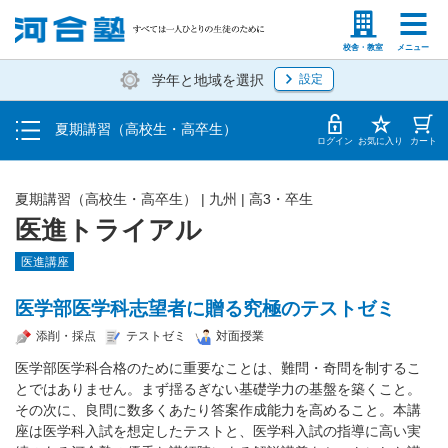
受講料・お申し込み方法
塾生の方
高等学校の先生
校舎・教室
メニュー
学年と地域を選択
設定
受講開始までの流れ
夏期講習（高校生・高卒生）
校舎・教室一覧
ログイン
お気に入り
カート
夏期講習（高校生・高卒生）
|
九州
|
高3・卒生
医進トライアル
医進講座
医学部医学科志望者に贈る究極のテストゼミ
添削・採点
テストゼミ
対面授業
医学部医学科合格のために重要なことは、難問・奇問を制するこ
とではありません。まず揺るぎない基礎学力の基盤を築くこと。
その次に、良問に数多くあたり答案作成能力を高めること。本講
座は医学科入試を想定したテストと、医学科入試の指導に高い実