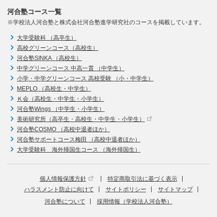
河合塾コース一覧
※学校法人河合塾と株式会社河合塾進学研究社のコースを掲載しています。
大学受験科 （高卒生）
高校グリーンコース（高校生）
河合塾SINKA （高校生）
中学グリーンコース 中高一貫 （中学生）
小学・中学グリーンコース 高校受験 （小・中学生）
MEPLO （高校生・中学生）
Ｋ会（高校生・中学生・小学生）
河合塾Wings （中学生・小学生）
美術研究所（高卒生・高校生・中学生・小学生）
河合塾COSMO （高校中退者ほか）
河合塾サポートコース梅田 （高校中退者ほか）
大学受験科 海外帰国生コース （海外帰国生）
個人情報保護方針
特定商取引法に基づく表示
ハラスメント防止に向けて
サイトポリシー
サイトマップ
河合塾について
採用情報（学校法人河合塾）