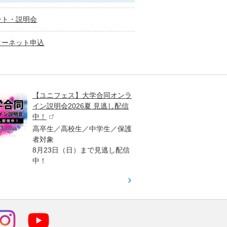
ント・説明会
ターネット申込
【ユニフェス】大学合同オンラ
大学受
イン説明会2026夏 見逃し配信
ント
中！
高校生
高卒生／高校生／中学生／保護
「栄冠
者対象
報が満
8月23日（日）まで見逃し配信
題集を
中！
す！