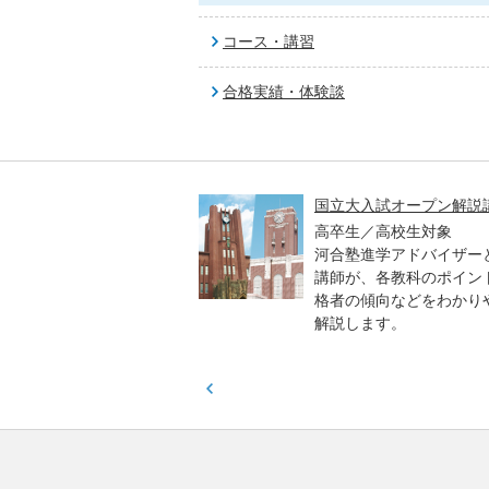
コース・講習
合格実績・体験談
高一貫校 中学生テスト
国立大入試オープン解説
貫校の中3生対象
高卒生／高校生対象
模のテストを受験して、
河合塾進学アドバイザー
実力と伸ばすべき力を知
講師が、各教科のポイン
格者の傾向などをわかり
解説します。