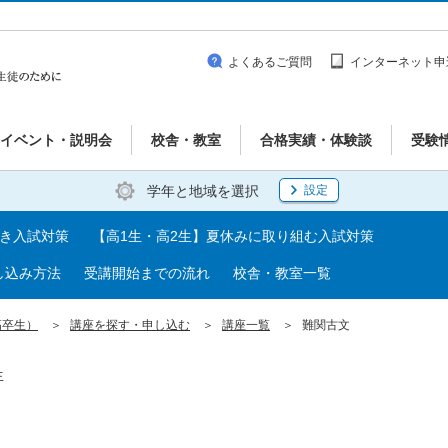
よくあるご質問
インターネット申
イベント・説明会
校舎・教室
合格実績・体験談
受験
学年と地域を選択
設定
べき入試対策
【高1生・高2生】夏休みに取り組む入試対策
し込み方法
受講開始までの流れ
校舎・教室一覧
高卒生）
講座を探す・申し込む
講座一覧
難関古文
生