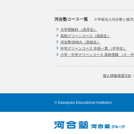
河合塾コース一覧
※学校法人河合塾と株式
大学受験科 （高卒生）
高校グリーンコース（高校生）
河合塾SINKA （高校生）
中学グリーンコース 中高一貫 （中学生）
小学・中学グリーンコース 高校受験 （小・
個人情報保護方針
© Kawaijuku Educational Institution.