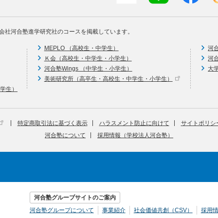
会社河合塾進学研究社のコースを掲載しています。
MEPLO （高校生・中学生）
河
Ｋ会（高校生・中学生・小学生）
河
河合塾Wings （中学生・小学生）
大
美術研究所（高卒生・高校生・中学生・小学生）
中学生）
特定商取引法に基づく表示
ハラスメント防止に向けて
サイトポリシ
河合塾について
採用情報（学校法人河合塾）
河合塾グループサイトのご案内
河合塾グループについて
事業紹介
社会価値共創（CSV）
採用