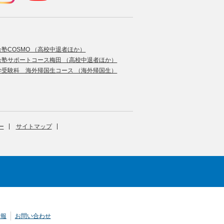
合塾COSMO （高校中退者ほか）
合塾サポートコース梅田 （高校中退者ほか）
学受験科 海外帰国生コース （海外帰国生）
ー
サイトマップ
情報
お問い合わせ