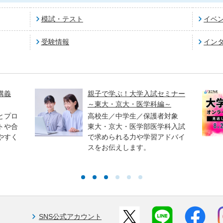
模試・テスト
イベ
受験情報
イン
講義
親子で学ぶ！大学入試セミナー
～東大・京大・医学科編～
とプロ
高校生／中学生／保護者対象
トや合
東大・京大・医学部医学科入試
やすく
で求められる力や学習アドバイ
スをお伝えします。
SNS公式アカウント