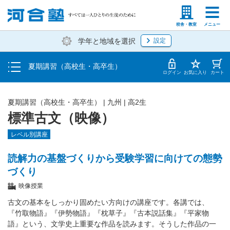
受講料・お申し込み方法
塾生の方
高等学校の先生
校舎・教室
メニュー
学年と地域を選択
設定
受講開始までの流れ
夏期講習（高校生・高卒生）
校舎・教室一覧
ログイン
お気に入り
カート
夏期講習（高校生・高卒生）
|
九州
|
高2生
標準古文（映像）
レベル別講座
読解力の基盤づくりから受験学習に向けての態勢
づくり
映像授業
古文の基本をしっかり固めたい方向けの講座です。各講では、
『竹取物語』『伊勢物語』『枕草子』『古本説話集』『平家物
語』という、文学史上重要な作品を読みます。そうした作品の一