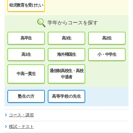
幼児教育を受けたい
学年からコースを探す
高卒生
高3生
高2生
高1生
海外帰国生
小・中学生
通信制高校生・高校
中高一貫生
中退者
塾生の方
高等学校の先生
コース・講習
模試・テスト