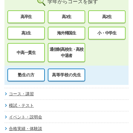
学年からコースを探す
高卒生
高3生
高2生
高1生
海外帰国生
小・中学生
通信制高校生・高校
中高一貫生
中退者
塾生の方
高等学校の先生
コース・講習
模試・テスト
イベント・説明会
合格実績・体験談