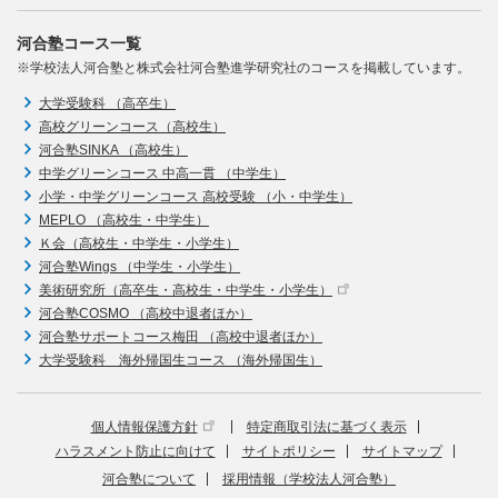
河合塾コース一覧
※学校法人河合塾と株式会社河合塾進学研究社のコースを掲載しています。
大学受験科 （高卒生）
高校グリーンコース（高校生）
河合塾SINKA （高校生）
中学グリーンコース 中高一貫 （中学生）
小学・中学グリーンコース 高校受験 （小・中学生）
MEPLO （高校生・中学生）
Ｋ会（高校生・中学生・小学生）
河合塾Wings （中学生・小学生）
美術研究所（高卒生・高校生・中学生・小学生）
河合塾COSMO （高校中退者ほか）
河合塾サポートコース梅田 （高校中退者ほか）
大学受験科 海外帰国生コース （海外帰国生）
個人情報保護方針
特定商取引法に基づく表示
ハラスメント防止に向けて
サイトポリシー
サイトマップ
河合塾について
採用情報（学校法人河合塾）