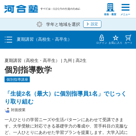
受講料・お申し込み方法
塾生の方
高等学校の先生
校舎・教室
メニュー
学年と地域を選択
設定
受講開始までの流れ
夏期講習（高校生・高卒生）
校舎・教室一覧
ログイン
お気に入り
カート
夏期講習（高校生・高卒生）
|
九州
|
高2生
個別指導数学
個別指導講座
「生徒2名（最大）に個別指導員1名」でじっく
り取り組む
対面授業
一人ひとりの学習ニーズや生活パターンにあわせて受講できま
す。大学受験に対応できる基礎学力の養成や、苦手科目の克服な
ど、一人ひとりにあわせた学習プランを提案します。大学入試に