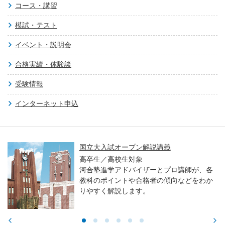
コース・講習
模試・テスト
イベント・説明会
合格実績・体験談
受験情報
インターネット申込
国立大入試オープン解説講義
高卒生／高校生対象
河合塾進学アドバイザーとプロ講師が、各
教科のポイントや合格者の傾向などをわか
りやすく解説します。