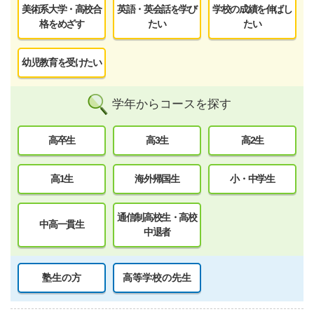
美術系大学・高校合
英語・英会話を学び
学校の成績を伸ばし
格をめざす
たい
たい
幼児教育を受けたい
学年からコースを探す
高卒生
高3生
高2生
高1生
海外帰国生
小・中学生
通信制高校生・高校
中高一貫生
中退者
塾生の方
高等学校の先生