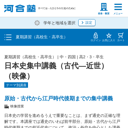
受講料・お申し込み方法
塾生の方
高等学校の先生
校舎・教室
メニュー
学年と地域を選択
設定
受講開始までの流れ
夏期講習（高校生・高卒生）
校舎・教室一覧
ログイン
お気に入り
カート
夏期講習（高校生・高卒生）
|
中・四国
|
高2・3・卒生
日本史集中講義（古代―近世）
（映像）
テーマ別講座
原始・古代から江戸時代後期までの集中講義
映像授業
日本史の学習を進めるうえで重要なことは、まず通史の正確な理
解です。本講座では通史のいわば前半部分、原始・古代から江戸
時代後期までの前近代史について、政治・外交を中心とした講義