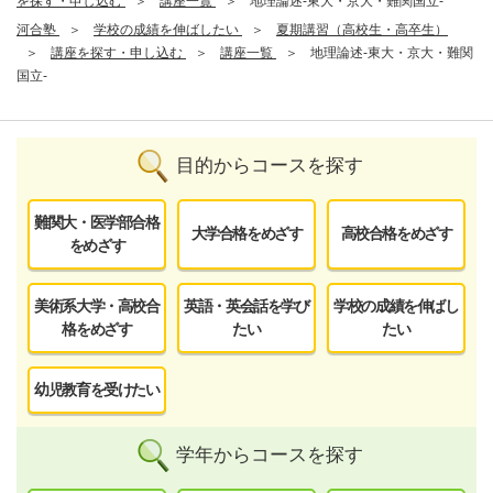
を探す・申し込む
講座一覧
地理論述-東大・京大・難関国立-
河合塾
学校の成績を伸ばしたい
夏期講習（高校生・高卒生）
講座を探す・申し込む
講座一覧
地理論述-東大・京大・難関
国立-
目的からコースを探す
難関大・医学部合格
大学合格をめざす
高校合格をめざす
をめざす
美術系大学・高校合
英語・英会話を学び
学校の成績を伸ばし
格をめざす
たい
たい
幼児教育を受けたい
学年からコースを探す