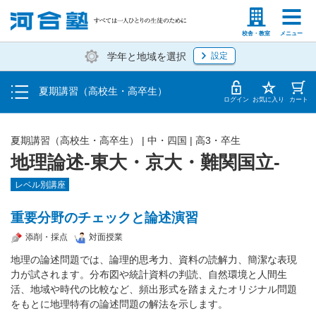
受講料・お申し込み方法
塾生の方
高等学校の先生
校舎・教室
メニュー
学年と地域を選択
設定
受講開始までの流れ
夏期講習（高校生・高卒生）
校舎・教室一覧
ログイン
お気に入り
カート
夏期講習（高校生・高卒生）
|
中・四国
|
高3・卒生
地理論述-東大・京大・難関国立-
レベル別講座
重要分野のチェックと論述演習
添削・採点
対面授業
地理の論述問題では、論理的思考力、資料の読解力、簡潔な表現
力が試されます。分布図や統計資料の判読、自然環境と人間生
活、地域や時代の比較など、頻出形式を踏まえたオリジナル問題
をもとに地理特有の論述問題の解法を示します。