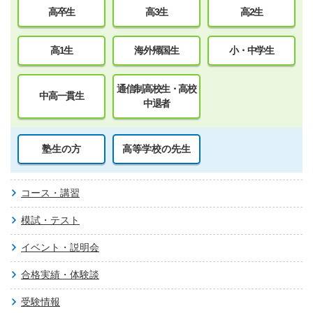
高卒生
高3生
高2生
高1生
海外帰国生
小・中学生
通信制高校生・高校
中高一貫生
中退者
塾生の方
高等学校の先生
コース・講習
模試・テスト
イベント・説明会
合格実績・体験談
受験情報