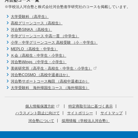
※学校法人河合塾と株式会社河合塾進学研究社のコースを掲載しています。
大学受験科 （高卒生）
高校グリーンコース（高校生）
河合塾SINKA （高校生）
中学グリーンコース 中高一貫 （中学生）
小学・中学グリーンコース 高校受験 （小・中学生）
MEPLO （高校生・中学生）
Ｋ会（高校生・中学生・小学生）
河合塾Wings （中学生・小学生）
美術研究所（高卒生・高校生・中学生・小学生）
河合塾COSMO （高校中退者ほか）
河合塾サポートコース梅田 （高校中退者ほか）
大学受験科 海外帰国生コース （海外帰国生）
個人情報保護方針
特定商取引法に基づく表示
ハラスメント防止に向けて
サイトポリシー
サイトマップ
河合塾について
採用情報（学校法人河合塾）