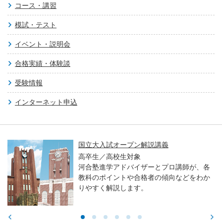
コース・講習
模試・テスト
イベント・説明会
合格実績・体験談
受験情報
インターネット申込
国立大入試オープン解説講義
高卒生／高校生対象
河合塾進学アドバイザーとプロ講師が、各
教科のポイントや合格者の傾向などをわか
りやすく解説します。