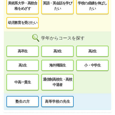
美術系大学・高校合
英語・英会話を学び
学校の成績を伸ばし
格をめざす
たい
たい
幼児教育を受けたい
学年からコースを探す
高卒生
高3生
高2生
高1生
海外帰国生
小・中学生
通信制高校生・高校
中高一貫生
中退者
塾生の方
高等学校の先生