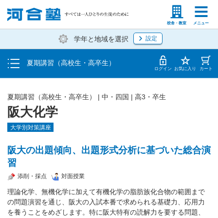
受講料・お申し込み方法
塾生の方
高等学校の先生
校舎・教室
メニュー
学年と地域を選択
設定
受講開始までの流れ
夏期講習（高校生・高卒生）
校舎・教室一覧
ログイン
お気に入り
カート
夏期講習（高校生・高卒生）
|
中・四国
|
高3・卒生
阪大化学
大学別対策講座
阪大の出題傾向、出題形式分析に基づいた総合演
習
添削・採点
対面授業
理論化学、無機化学に加えて有機化学の脂肪族化合物の範囲まで
の問題演習を通じ、阪大の入試本番で求められる基礎力、応用力
を養うことをめざします。特に阪大特有の読解力を要する問題、