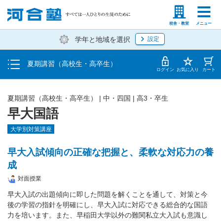
受講料・お申し込み方法
塾生の方
高等学校の先生
校舎・教室
メニュー
学年と地域を選択
設定
受講開始までの流れ
夏期講習（高校生・高卒生）
校舎・教室一覧
ログイン
お気に入り
カート
夏期講習（高校生・高卒生）
|
中・四国
|
高3・卒生
早大国語
大学別対策講座
早大入試傾向の正確な把握と、柔軟な対応力の養
成
対面授業
早大入試の出題傾向に即した問題を解くことを通して、対策と今
後の学習の指針を明確にし、早大入試に対応できる総合的な国語
力を培います。また、早稲田大学以外の難関私立大入試も意識し