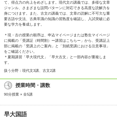
て、得点力の向上をめざします。現代文の講義では、多様な文章
ジャンル、さまざまな設問パターンに対応できる高度な読解力を
身につけます。また、古文の講義では、文章の読解に不可欠な重
要古語や文法、古典常識の知識の習熟度を確認し、入試突破に必
要な学力を養成します。
＊現・古の授業の順序は、申込マイページまたは塾生マイページ
に掲載の「受講証（時間割）ー講習はこちらー」から、受講証上
部に掲載の「受講上のご案内」と「別紙受講における注意事項」
をご確認ください。
＊夏期講習「早大現代文」「早大古文」と一部内容が重複しま
す。
扱う分野：現代文3講、古文2講
授業時間・講数
90分授業 × 全5講
早大国語