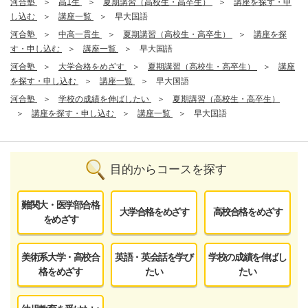
河合塾
高1生
夏期講習（高校生・高卒生）
講座を探す・申
し込む
講座一覧
早大国語
河合塾
中高一貫生
夏期講習（高校生・高卒生）
講座を探
す・申し込む
講座一覧
早大国語
河合塾
大学合格をめざす
夏期講習（高校生・高卒生）
講座
を探す・申し込む
講座一覧
早大国語
河合塾
学校の成績を伸ばしたい
夏期講習（高校生・高卒生）
講座を探す・申し込む
講座一覧
早大国語
目的からコースを探す
難関大・医学部合格
大学合格をめざす
高校合格をめざす
をめざす
美術系大学・高校合
英語・英会話を学び
学校の成績を伸ばし
格をめざす
たい
たい