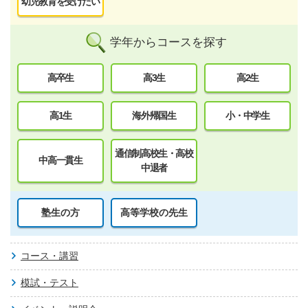
幼児教育を受けたい
学年からコースを探す
高卒生
高3生
高2生
高1生
海外帰国生
小・中学生
通信制高校生・高校
中高一貫生
中退者
塾生の方
高等学校の先生
コース・講習
模試・テスト