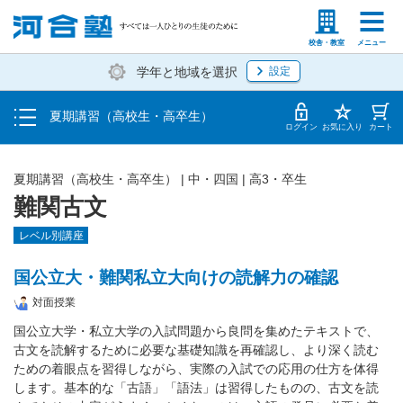
受講料・お申し込み方法
塾生の方
高等学校の先生
校舎・教室
メニュー
学年と地域を選択
設定
受講開始までの流れ
夏期講習（高校生・高卒生）
校舎・教室一覧
ログイン
お気に入り
カート
夏期講習（高校生・高卒生）
|
中・四国
|
高3・卒生
難関古文
レベル別講座
国公立大・難関私立大向けの読解力の確認
対面授業
国公立大学・私立大学の入試問題から良問を集めたテキストで、
古文を読解するために必要な基礎知識を再確認し、より深く読む
ための着眼点を習得しながら、実際の入試での応用の仕方を体得
します。基本的な「古語」「語法」は習得したものの、古文を読