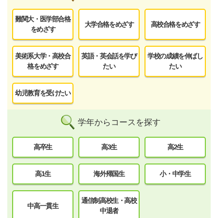
難関大・医学部合格
大学合格をめざす
高校合格をめざす
をめざす
美術系大学・高校合
英語・英会話を学び
学校の成績を伸ばし
格をめざす
たい
たい
幼児教育を受けたい
学年からコースを探す
高卒生
高3生
高2生
高1生
海外帰国生
小・中学生
通信制高校生・高校
中高一貫生
中退者