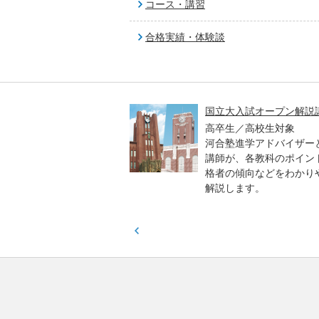
コース・講習
合格実績・体験談
高一貫校 中学生テスト
国立大入試オープン解説
貫校の中3生対象
高卒生／高校生対象
模のテストを受験して、
河合塾進学アドバイザー
実力と伸ばすべき力を知
講師が、各教科のポイン
格者の傾向などをわかり
解説します。