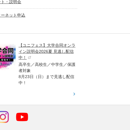
ント・説明会
ターネット申込
【ユニフェス】大学合同オンラ
大学受
イン説明会2026夏 見逃し配信
ント
中！
高校生
高卒生／高校生／中学生／保護
「栄冠
者対象
報が満
8月23日（日）まで見逃し配信
題集を
中！
す！