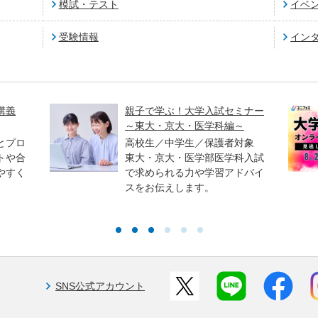
模試・テスト
イベ
受験情報
イン
講義
親子で学ぶ！大学入試セミナー
～東大・京大・医学科編～
とプロ
高校生／中学生／保護者対象
トや合
東大・京大・医学部医学科入試
やすく
で求められる力や学習アドバイ
スをお伝えします。
SNS公式アカウント