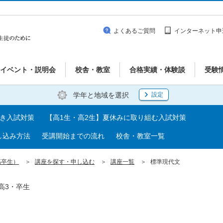
よくあるご質問
インターネット申
イベント・説明会
校舎・教室
合格実績・体験談
受験
学年と地域を選択
設定
べき入試対策
【高1生・高2生】夏休みに取り組む入試対策
し込み方法
受講開始までの流れ
校舎・教室一覧
高卒生）
講座を探す・申し込む
講座一覧
標準現代文
高3・卒生