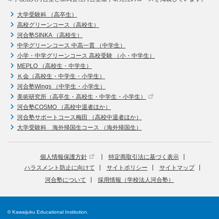
大学受験科 （高卒生）
高校グリーンコース（高校生）
河合塾SINKA （高校生）
中学グリーンコース 中高一貫 （中学生）
小学・中学グリーンコース 高校受験 （小・中学生）
MEPLO （高校生・中学生）
Ｋ会（高校生・中学生・小学生）
河合塾Wings （中学生・小学生）
美術研究所（高卒生・高校生・中学生・小学生）
河合塾COSMO （高校中退者ほか）
河合塾サポートコース梅田 （高校中退者ほか）
大学受験科 海外帰国生コース （海外帰国生）
個人情報保護方針
特定商取引法に基づく表示
ハラスメント防止に向けて
サイトポリシー
サイトマップ
河合塾について
採用情報（学校法人河合塾）
© Kawaijuku Educational Institution.