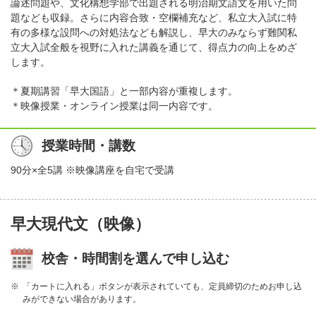
論述問題や、文化構想学部で出題される明治期文語文を用いた問
題なども収録。さらに内容合致・空欄補充など、私立大入試に特
有の多様な設問への対処法なども解説し、早大のみならず難関私
立大入試全般を視野に入れた講義を通じて、得点力の向上をめざ
します。
＊夏期講習「早大国語」と一部内容が重複します。
＊映像授業・オンライン授業は同一内容です。
授業時間・講数
90分×全5講 ※映像講座を自宅で受講
早大現代文（映像）
校舎・時間割を選んで申し込む
「カートに入れる」ボタンが表示されていても、定員締切のためお申し込
みができない場合があります。