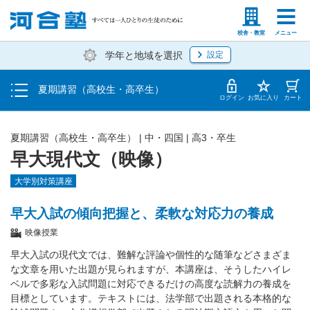
受講料・お申し込み方法
塾生の方
高等学校の先生
校舎・教室
メニュー
学年と地域を選択
設定
受講開始までの流れ
夏期講習（高校生・高卒生）
校舎・教室一覧
ログイン
お気に入り
カート
夏期講習（高校生・高卒生）
|
中・四国
|
高3・卒生
早大現代文（映像）
大学別対策講座
早大入試の傾向把握と、柔軟な対応力の養成
映像授業
早大入試の現代文では、難解な評論や個性的な随筆などさまざま
な文章を用いた出題が見られますが、本講座は、そうしたハイレ
ベルで多彩な入試問題に対応できるだけの高度な読解力の養成を
目標としています。テキストには、法学部で出題される本格的な