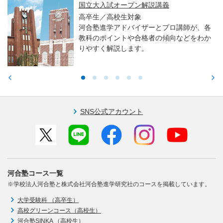
国立大入試オープン解説講義
高卒生／高校生対象
河合塾進学アドバイザーとプロ講師が、各
教科のポイントや合格者の傾向などをわか
りやすく解説します。
SNS公式アカウント
河合塾コース一覧
※学校法人河合塾と株式会社河合塾進学研究社のコースを掲載しています。
大学受験科 （高卒生）
高校グリーンコース（高校生）
河合塾SINKA （高校生）