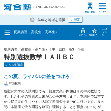
受講料・お申し込み方法
塾生の方
高等学校の先生
校舎・教室
メニュー
学年と地域を選択
設定
受講開始までの流れ
夏期講習（高校生・高卒生）
校舎・教室一覧
ログイン
お気に入り
カート
夏期講習（高校生・高卒生）
|
中・四国
|
高3・卒生
特別選抜数学ⅠＡⅡＢＣ
レベル別講座
この夏、ライバルに差をつけろ！
対面授業
最難関大学の入試問題でも、難度の高い問題はその中の数題で
す。しかしその数題の出来が合否を左右します。本講座では重要
かつ得点差の生じやすい入試問題演習を集中的に行います。夏の
間に本講座で扱う問題を確実に理解することが得点力につなが