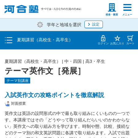
受講料・お申し込み方法
塾生の方
高等学校の先生
校舎・教室
メニュー
学年と地域を選択
設定
受講開始までの流れ
夏期講習（高校生・高卒生）
校舎・教室一覧
ログイン
お気に入り
カート
夏期講習（高校生・高卒生）
|
中・四国
|
高3・卒生
テーマ英作文［発展］
テーマ別講座
入試英作文の攻略ポイントを徹底解説
対面授業
英作文は英語の設問形式の中で最も取り組みにくいものの一つで
す。本講座ではその「どうやって取り組んだらいいのかわからな
い」英作文への取り組み方を学びます。時制や態、比較、接続な
どのテーマ別の和文英訳問題に各講で取り組みます。入試で出題