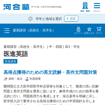
受講料・お申し込み方法
塾生の方
高等学校の先生
校舎・教室
メニュー
学年と地域を選択
設定
受講開始までの流れ
夏期講習（高校生・高卒生）
校舎・教室一覧
ログイン
お気に入り
カート
夏期講習（高校生・高卒生）
|
中・四国
|
高3・卒生
医進英語
医進講座
高得点獲得のための英文読解・英作文問題対策
添削・採点
対面授業
難関国公立大医学部医学科志望者を対象として、難度の高い読解
問題と英作文問題を豊富に扱います。解答作成のための指導を重
点的に行い、問題処理力を養成します。採点基準を明確に示し、
医学部入試で要求される高得点獲得のための学習指針を示しま