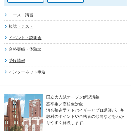
コース・講習
模試・テスト
イベント・説明会
合格実績・体験談
受験情報
インターネット申込
国立大入試オープン解説講義
高卒生／高校生対象
河合塾進学アドバイザーとプロ講師が、各
教科のポイントや合格者の傾向などをわか
りやすく解説します。