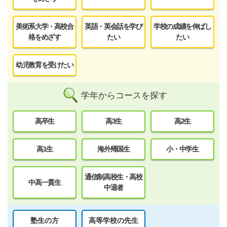
美術系大学・高校合
英語・英会話を学び
学校の成績を伸ばし
格をめざす
たい
たい
幼児教育を受けたい
学年からコースを探す
高卒生
高3生
高2生
高1生
海外帰国生
小・中学生
通信制高校生・高校
中高一貫生
中退者
塾生の方
高等学校の先生