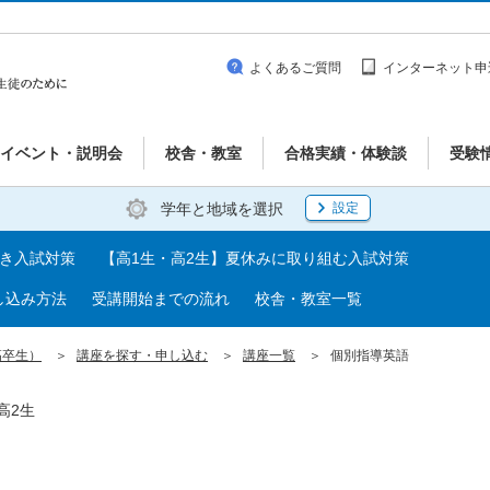
よくあるご質問
インターネット申
イベント・説明会
校舎・教室
合格実績・体験談
受験
学年と地域を選択
設定
べき入試対策
【高1生・高2生】夏休みに取り組む入試対策
し込み方法
受講開始までの流れ
校舎・教室一覧
高卒生）
講座を探す・申し込む
講座一覧
個別指導英語
高2生