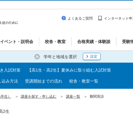
よくあるご質問
インターネット申
イベント・説明会
校舎・教室
合格実績・体験談
受験
学年と地域を選択
設定
べき入試対策
【高1生・高2生】夏休みに取り組む入試対策
し込み方法
受講開始までの流れ
校舎・教室一覧
高卒生）
講座を探す・申し込む
講座一覧
難関英語
高2生