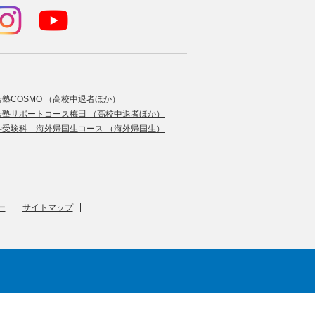
合塾COSMO （高校中退者ほか）
合塾サポートコース梅田 （高校中退者ほか）
学受験科 海外帰国生コース （海外帰国生）
ー
サイトマップ