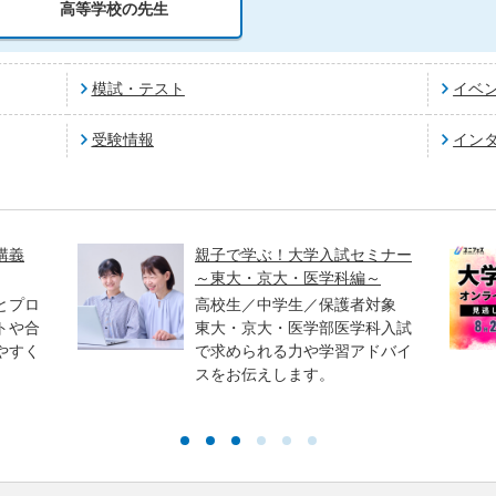
高等学校の先生
模試・テスト
イベ
受験情報
イン
講義
親子で学ぶ！大学入試セミナー
～東大・京大・医学科編～
とプロ
高校生／中学生／保護者対象
トや合
東大・京大・医学部医学科入試
やすく
で求められる力や学習アドバイ
スをお伝えします。