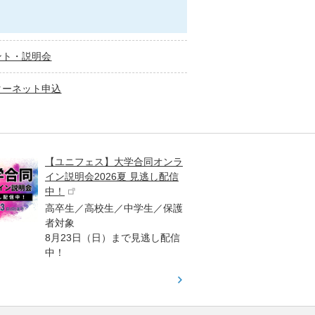
ント・説明会
ターネット申込
【ユニフェス】大学合同オンラ
大学受
イン説明会2026夏 見逃し配信
ント
中！
高校生
高卒生／高校生／中学生／保護
「栄冠
者対象
報が満
8月23日（日）まで見逃し配信
題集を
中！
す！