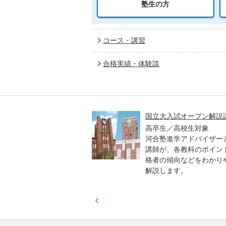
塾生の方
コース・講習
合格実績・体験談
高一貫校 中学生テスト
国立大入試オープン解説
貫校の中3生対象
高卒生／高校生対象
模のテストを受験して、
河合塾進学アドバイザー
実力と伸ばすべき力を知
講師が、各教科のポイン
格者の傾向などをわかり
解説します。