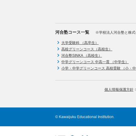
河合塾コース一覧
※学校法人河合塾と株式
大学受験科 （高卒生）
高校グリーンコース（高校生）
河合塾SINKA （高校生）
中学グリーンコース 中高一貫 （中学生）
小学・中学グリーンコース 高校受験 （小・
個人情報保護方針
© Kawaijuku Educational Institution.