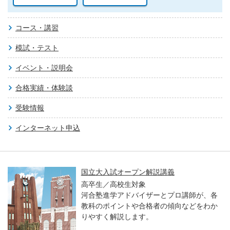
コース・講習
模試・テスト
イベント・説明会
合格実績・体験談
受験情報
インターネット申込
国立大入試オープン解説講義
高卒生／高校生対象
河合塾進学アドバイザーとプロ講師が、各
教科のポイントや合格者の傾向などをわか
りやすく解説します。