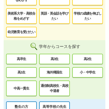
をめざす
美術系大学・高校合
英語・英会話を学び
学校の成績を伸ばし
格をめざす
たい
たい
幼児教育を受けたい
学年からコースを探す
高卒生
高3生
高2生
高1生
海外帰国生
小・中学生
通信制高校生・高校
中高一貫生
中退者
塾生の方
高等学校の先生