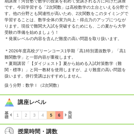
期講座！河合塾で数学の授業を初めて受講される方に向けた講座
です。今回学習する「2次関数」は高校数学の土台といえる分野で
す。他の分野とも関連性が高いため、2次関数をこのタイミングで
学習することは、数学全体の実力向上・得点力のアップにつなが
ります。現役で難関大入試を突破するためにも、この夏から大学
受験の準備を始めましょう！
＊発展レベルの内容を含んだ難度の高い問題を取り扱います。
＊2026年度高校グリーンコース1学期「高1特別選抜数学」「高1
難関数学」と一部内容が重複します。
＊夏期講習「【ダイジェスト】夏から始める入試対策数学（難
関・標準）」と同一教材を使用しますが、より難度の高い問題を
扱います。併行受講はおすすめしません。
扱う分野：数学Ⅰ（2次関数）
講座レベル
授業時間・講数