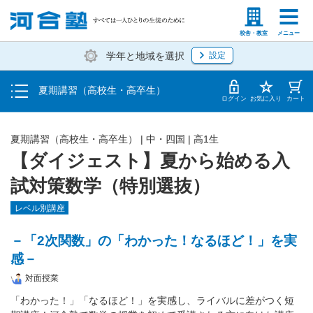
受講料・お申し込み方法
塾生の方
高等学校の先生
校舎・教室
メニュー
学年と地域を選択
設定
受講開始までの流れ
夏期講習（高校生・高卒生）
校舎・教室一覧
ログイン
お気に入り
カート
夏期講習（高校生・高卒生）
|
中・四国
|
高1生
【ダイジェスト】夏から始める入
試対策数学（特別選抜）
レベル別講座
－「2次関数」の「わかった！なるほど！」を実
感－
対面授業
「わかった！」「なるほど！」を実感し、ライバルに差がつく短