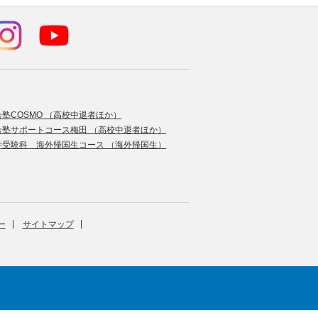
合塾COSMO （高校中退者ほか）
合塾サポートコース梅田 （高校中退者ほか）
学受験科 海外帰国生コース （海外帰国生）
ー
サイトマップ