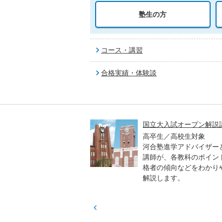
塾生の方
コース・講習
合格実績・体験談
高一貫校 中学生テスト
国立大入試オープン解説
貫校の中3生対象
高卒生／高校生対象
模のテストを受験して、
河合塾進学アドバイザー
実力と伸ばすべき力を知
講師が、各教科のポイン
格者の傾向などをわかり
解説します。