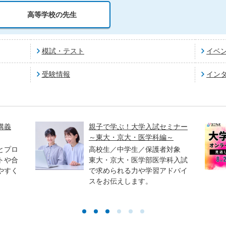
高等学校の先生
模試・テスト
イベ
受験情報
イン
講義
親子で学ぶ！大学入試セミナー
～東大・京大・医学科編～
とプロ
高校生／中学生／保護者対象
トや合
東大・京大・医学部医学科入試
やすく
で求められる力や学習アドバイ
スをお伝えします。