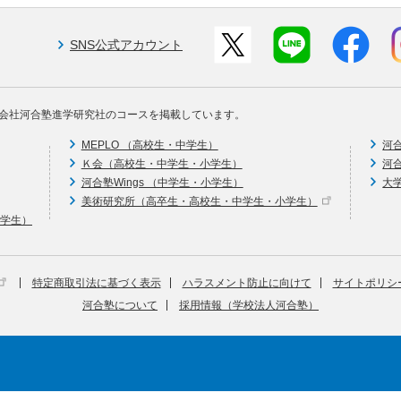
SNS公式アカウント
会社河合塾進学研究社のコースを掲載しています。
MEPLO （高校生・中学生）
河
Ｋ会（高校生・中学生・小学生）
河
河合塾Wings （中学生・小学生）
大
美術研究所（高卒生・高校生・中学生・小学生）
中学生）
特定商取引法に基づく表示
ハラスメント防止に向けて
サイトポリシ
河合塾について
採用情報（学校法人河合塾）