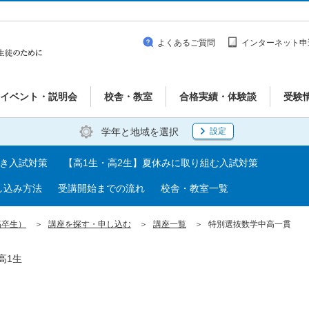
よくあるご質問
インターネット申
イベント・説明会
校舎・教室
合格実績・体験談
受験
学年と地域を選択
設定
べき入試対策
【高1生・高2生】夏休みに取り組む入試対策
し込み方法
受講開始までの流れ
校舎・教室一覧
高卒生）
講座を探す・申し込む
講座一覧
特別選抜数学中高一貫
高1生