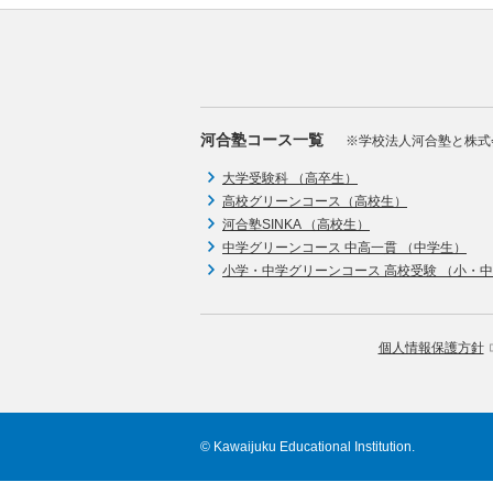
河合塾コース一覧
※学校法人河合塾と株式
大学受験科 （高卒生）
高校グリーンコース（高校生）
河合塾SINKA （高校生）
中学グリーンコース 中高一貫 （中学生）
小学・中学グリーンコース 高校受験 （小・
個人情報保護方針
© Kawaijuku Educational Institution.