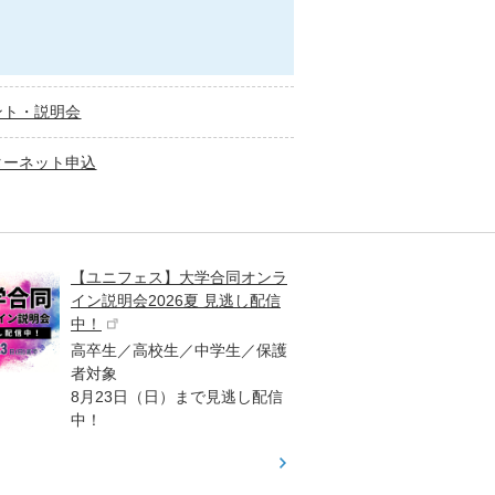
ント・説明会
ターネット申込
【ユニフェス】大学合同オンラ
大学受
イン説明会2026夏 見逃し配信
ント
中！
高校生
高卒生／高校生／中学生／保護
「栄冠
者対象
報が満
8月23日（日）まで見逃し配信
題集を
中！
す！