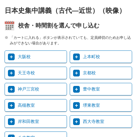
日本史集中講義（古代―近世）（映像）
校舎・時間割を選んで申し込む
「カートに入れる」ボタンが表示されていても、定員締切のためお申し込
みができない場合があります。
大阪校
上本町校
天王寺校
京都校
神戸三宮校
豊中教室
高槻教室
堺東教室
岸和田教室
西大寺教室