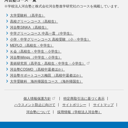
※学校法人河合塾と株式会社河合塾進学研究社のコースを掲載しています。
大学受験科 （高卒生）
高校グリーンコース（高校生）
河合塾SINKA （高校生）
中学グリーンコース 中高一貫 （中学生）
小学・中学グリーンコース 高校受験 （小・中学生）
MEPLO （高校生・中学生）
Ｋ会（高校生・中学生・小学生）
河合塾Wings （中学生・小学生）
美術研究所（高卒生・高校生・中学生・小学生）
河合塾COSMO （高校中退者ほか）
河合塾サポートコース梅田 （高校中退者ほか）
大学受験科 海外帰国生コース （海外帰国生）
個人情報保護方針
特定商取引法に基づく表示
ハラスメント防止に向けて
サイトポリシー
サイトマップ
河合塾について
採用情報（学校法人河合塾）