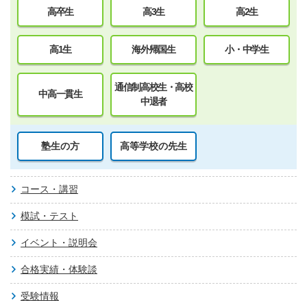
高卒生
高3生
高2生
高1生
海外帰国生
小・中学生
通信制高校生・高校
中高一貫生
中退者
塾生の方
高等学校の先生
コース・講習
模試・テスト
イベント・説明会
合格実績・体験談
受験情報