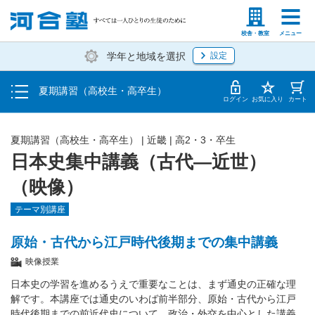
受講料・お申し込み方法
塾生の方
高等学校の先生
校舎・教室
メニュー
学年と地域を選択
設定
受講開始までの流れ
夏期講習（高校生・高卒生）
校舎・教室一覧
ログイン
お気に入り
カート
夏期講習（高校生・高卒生）
|
近畿
|
高2・3・卒生
日本史集中講義（古代―近世）
（映像）
テーマ別講座
原始・古代から江戸時代後期までの集中講義
映像授業
日本史の学習を進めるうえで重要なことは、まず通史の正確な理
解です。本講座では通史のいわば前半部分、原始・古代から江戸
時代後期までの前近代史について、政治・外交を中心とした講義