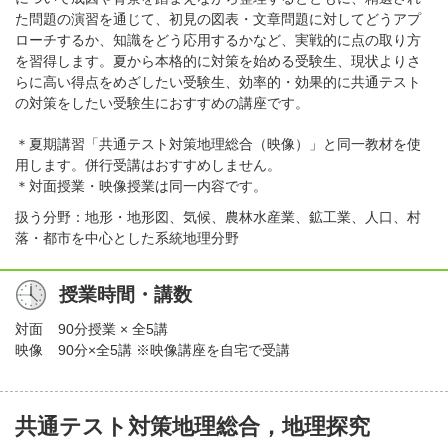
た問題の演習を通じて、初見の図表・文章問題に対してどうアプ
ローチするか、知識をどう応用するかなど、実戦的に点の取り方
を習得します。夏から本格的に対策を始める受験生、現状よりさ
らに高い得点をめざしたい受験生、効率的・効果的に共通テスト
の対策をしたい受験生におすすめの講座です。
＊夏期講習「共通テスト対策地理総合（映像）」と同一教材を使
用します。併行受講はおすすめしません。
＊対面授業・映像授業は同一内容です。
扱う分野：地形・地形図、気候、農林水産業、鉱工業、人口、村
落・都市を中心とした系統地理分野
授業時間・講数
対面
90分授業 × 全5講
映像
90分×全5講 ※映像講座を自宅で受講
共通テスト対策地理総合，地理探究