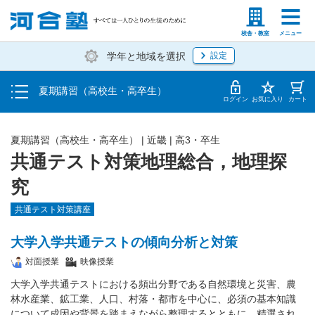
受講料・お申し込み方法
塾生の方
高等学校の先生
校舎・教室
メニュー
学年と地域を選択
設定
受講開始までの流れ
夏期講習（高校生・高卒生）
校舎・教室一覧
ログイン
お気に入り
カート
夏期講習（高校生・高卒生）
|
近畿
|
高3・卒生
共通テスト対策地理総合，地理探
究
共通テスト対策講座
大学入学共通テストの傾向分析と対策
対面授業
映像授業
大学入学共通テストにおける頻出分野である自然環境と災害、農
林水産業、鉱工業、人口、村落・都市を中心に、必須の基本知識
について成因や背景を踏まえながら整理するとともに、精選され