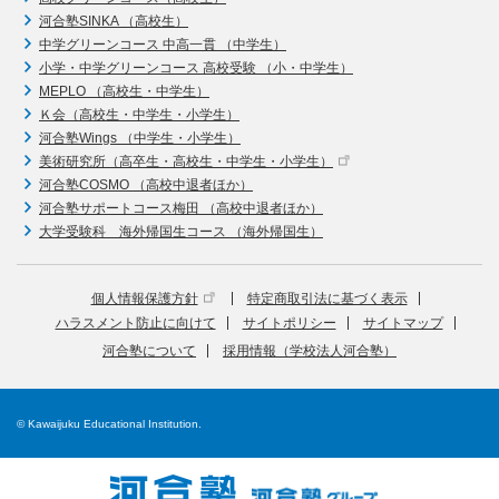
河合塾SINKA （高校生）
中学グリーンコース 中高一貫 （中学生）
小学・中学グリーンコース 高校受験 （小・中学生）
MEPLO （高校生・中学生）
Ｋ会（高校生・中学生・小学生）
河合塾Wings （中学生・小学生）
美術研究所（高卒生・高校生・中学生・小学生）
河合塾COSMO （高校中退者ほか）
河合塾サポートコース梅田 （高校中退者ほか）
大学受験科 海外帰国生コース （海外帰国生）
個人情報保護方針
特定商取引法に基づく表示
ハラスメント防止に向けて
サイトポリシー
サイトマップ
河合塾について
採用情報（学校法人河合塾）
© Kawaijuku Educational Institution.