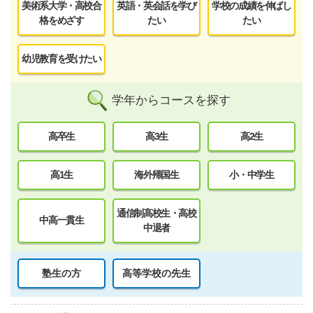
美術系大学・高校合
英語・英会話を学び
学校の成績を伸ばし
格をめざす
たい
たい
幼児教育を受けたい
学年からコースを探す
高卒生
高3生
高2生
高1生
海外帰国生
小・中学生
通信制高校生・高校
中高一貫生
中退者
塾生の方
高等学校の先生