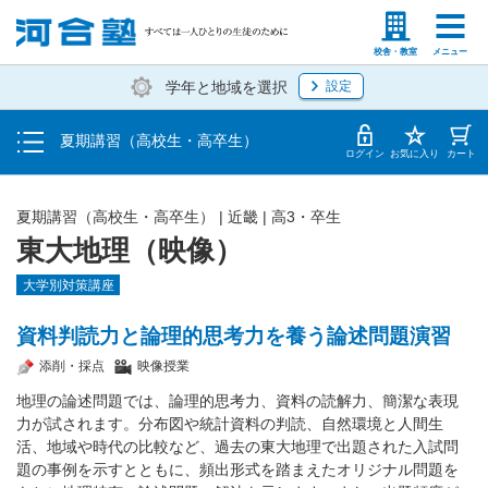
受講料・お申し込み方法
塾生の方
高等学校の先生
校舎・教室
メニュー
学年と地域を選択
設定
受講開始までの流れ
夏期講習（高校生・高卒生）
校舎・教室一覧
ログイン
お気に入り
カート
夏期講習（高校生・高卒生）
|
近畿
|
高3・卒生
東大地理（映像）
大学別対策講座
資料判読力と論理的思考力を養う論述問題演習
添削・採点
映像授業
地理の論述問題では、論理的思考力、資料の読解力、簡潔な表現
力が試されます。分布図や統計資料の判読、自然環境と人間生
活、地域や時代の比較など、過去の東大地理で出題された入試問
題の事例を示すとともに、頻出形式を踏まえたオリジナル問題を