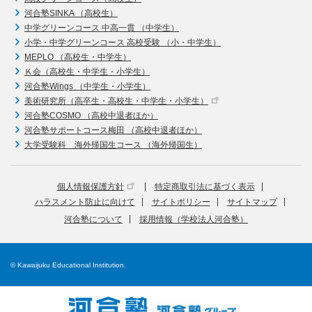
河合塾SINKA （高校生）
中学グリーンコース 中高一貫 （中学生）
小学・中学グリーンコース 高校受験 （小・中学生）
MEPLO （高校生・中学生）
Ｋ会（高校生・中学生・小学生）
河合塾Wings （中学生・小学生）
美術研究所（高卒生・高校生・中学生・小学生）
河合塾COSMO （高校中退者ほか）
河合塾サポートコース梅田 （高校中退者ほか）
大学受験科 海外帰国生コース （海外帰国生）
個人情報保護方針
特定商取引法に基づく表示
ハラスメント防止に向けて
サイトポリシー
サイトマップ
河合塾について
採用情報（学校法人河合塾）
© Kawaijuku Educational Institution.