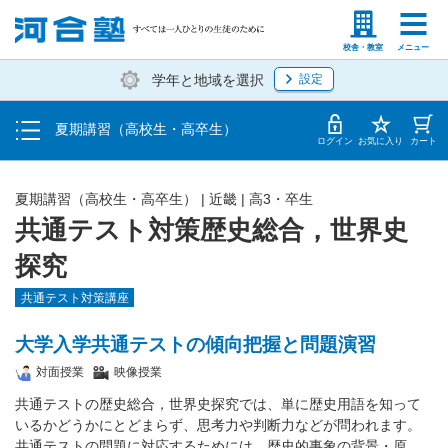
受講料・お申し込み方法
塾生の方
高等学校の先生
校舎・教室
メニュー
学年と地域を選択
設定
受講開始までの流れ
夏期講習（高校生・高卒生）
校舎・教室一覧
ログイン
お気に入り
カート
夏期講習（高校生・高卒生）
|
近畿
|
高3・卒生
共通テスト対策歴史総合，世界史
探究
共通テスト対策講座
大学入学共通テストの傾向把握と問題演習
対面授業
映像授業
共通テストの歴史総合，世界史探究では、単に歴史用語を知って
いるかどうかにとどまらず、思考力や判断力などが問われます。
共通テストの問題に対応するためには、歴史的事象の背景・原