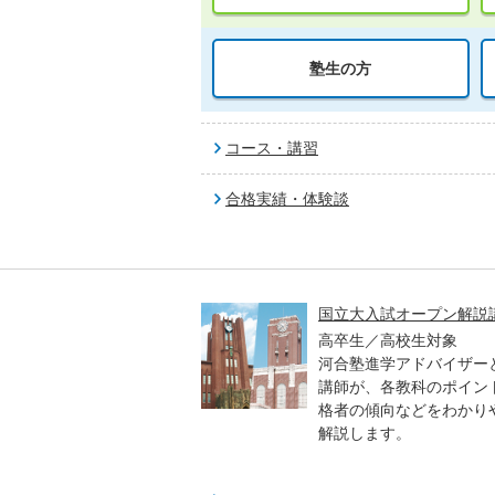
塾生の方
コース・講習
合格実績・体験談
高一貫校 中学生テスト
国立大入試オープン解説
貫校の中3生対象
高卒生／高校生対象
模のテストを受験して、
河合塾進学アドバイザー
実力と伸ばすべき力を知
講師が、各教科のポイン
格者の傾向などをわかり
解説します。