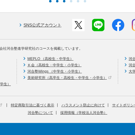
SNS公式アカウント
会社河合塾進学研究社のコースを掲載しています。
MEPLO （高校生・中学生）
河
Ｋ会（高校生・中学生・小学生）
河
河合塾Wings （中学生・小学生）
大
美術研究所（高卒生・高校生・中学生・小学生）
中学生）
特定商取引法に基づく表示
ハラスメント防止に向けて
サイトポリシ
河合塾について
採用情報（学校法人河合塾）