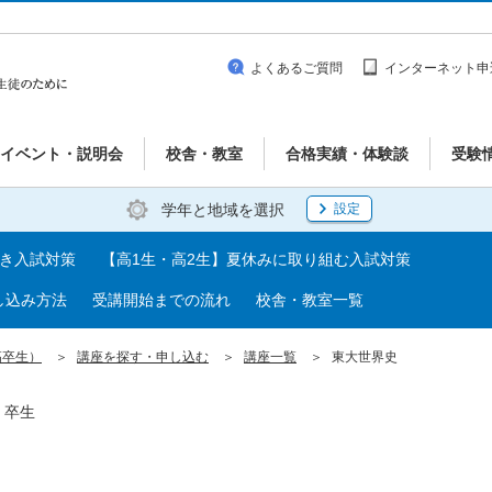
よくあるご質問
インターネット申
イベント・説明会
校舎・教室
合格実績・体験談
受験
学年と地域を選択
設定
べき入試対策
【高1生・高2生】夏休みに取り組む入試対策
し込み方法
受講開始までの流れ
校舎・教室一覧
高卒生）
講座を探す・申し込む
講座一覧
東大世界史
・卒生