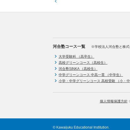
河合塾コース一覧
※学校法人河合塾と株式
大学受験科 （高卒生）
高校グリーンコース（高校生）
河合塾SINKA （高校生）
中学グリーンコース 中高一貫 （中学生）
小学・中学グリーンコース 高校受験 （小・
個人情報保護方針
© Kawaijuku Educational Institution.