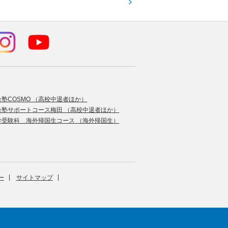
合塾COSMO （高校中退者ほか）
合塾サポートコース梅田 （高校中退者ほか）
学受験科 海外帰国生コース （海外帰国生）
ー
サイトマップ