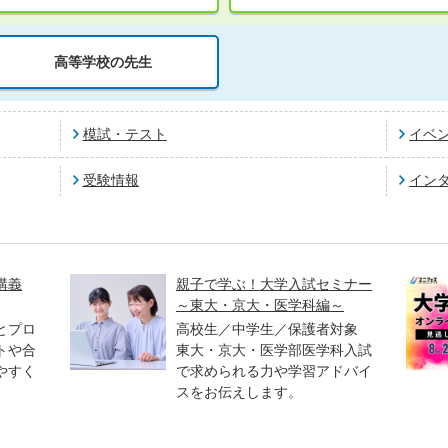
高等学校の先生
模試・テスト
イベ
受験情報
イン
講義
親子で学ぶ！大学入試セミナー
～東大・京大・医学科編～
とプロ
高校生／中学生／保護者対象
トや合
東大・京大・医学部医学科入試
やすく
で求められる力や学習アドバイ
スをお伝えします。