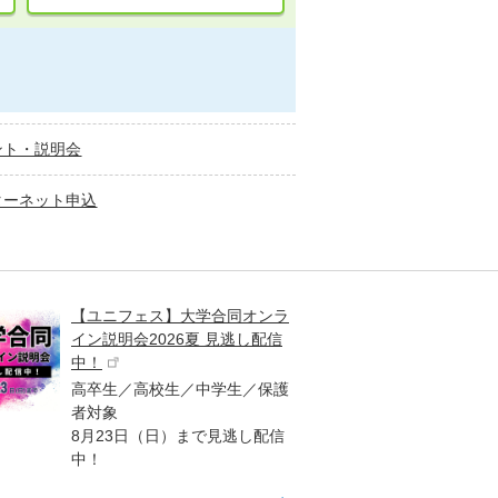
ント・説明会
ターネット申込
【ユニフェス】大学合同オンラ
大学受
イン説明会2026夏 見逃し配信
ント
中！
高校生
高卒生／高校生／中学生／保護
「栄冠
者対象
報が満
8月23日（日）まで見逃し配信
題集を
中！
す！