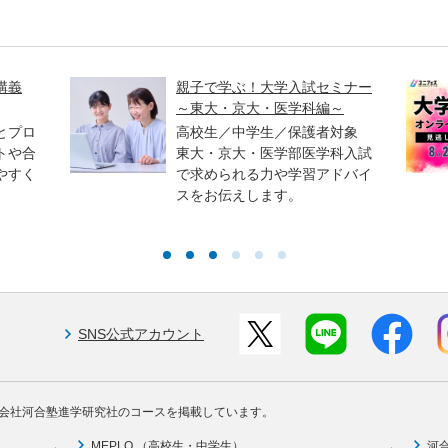
講義
親子で学ぶ！大学入試セミナー
～東大・京大・医学科編～
とプロ
高校生／中学生／保護者対象
トや合
東大・京大・医学部医学科入試
やすく
で求められる力や学習アドバイ
スをお伝えします。
SNS公式アカウント
会社河合塾進学研究社のコースを掲載しています。
MEPLO （高校生・中学生）
河