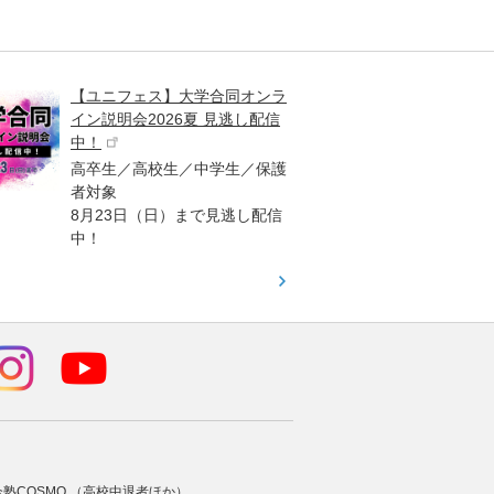
【ユニフェス】大学合同オンラ
大学受
イン説明会2026夏 見逃し配信
ント
中！
高校生
高卒生／高校生／中学生／保護
「栄冠
者対象
報が満
8月23日（日）まで見逃し配信
題集を
中！
す！
合塾COSMO （高校中退者ほか）