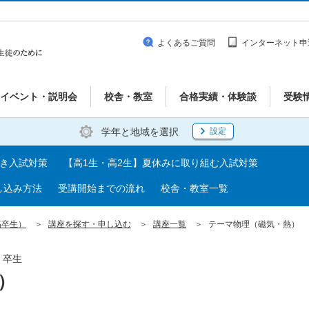
よくあるご質問
インターネット申
イベント・説明会
校舎・教室
合格実績・体験談
受験
学年と地域を選択
設定
べき入試対策
【高1生・高2生】夏休みに取り組む入試対策
し込み方法
受講開始までの流れ
校舎・教室一覧
高卒生）
講座を探す・申し込む
講座一覧
テーマ物理（磁気・熱）
・卒生
）