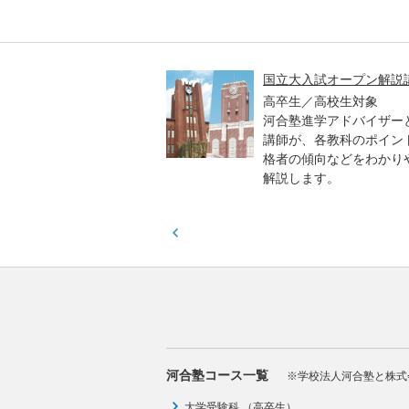
高一貫校 中学生テスト
国立大入試オープン解説
貫校の中3生対象
高卒生／高校生対象
模のテストを受験して、
河合塾進学アドバイザー
実力と伸ばすべき力を知
講師が、各教科のポイン
格者の傾向などをわかり
解説します。
河合塾コース一覧
※学校法人河合塾と株式
大学受験科 （高卒生）