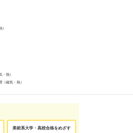
熱）
）
気・熱）
理（磁気・熱）
美術系大学・高校合格をめざす