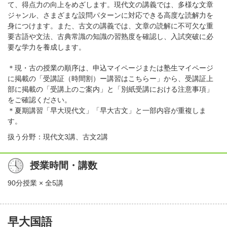
て、得点力の向上をめざします。現代文の講義では、多様な文章
ジャンル、さまざまな設問パターンに対応できる高度な読解力を
身につけます。また、古文の講義では、文章の読解に不可欠な重
要古語や文法、古典常識の知識の習熟度を確認し、入試突破に必
要な学力を養成します。
＊現・古の授業の順序は、申込マイページまたは塾生マイページ
に掲載の「受講証（時間割）ー講習はこちらー」から、受講証上
部に掲載の「受講上のご案内」と「別紙受講における注意事項」
をご確認ください。
＊夏期講習「早大現代文」「早大古文」と一部内容が重複しま
す。
扱う分野：現代文3講、古文2講
授業時間・講数
90分授業 × 全5講
早大国語