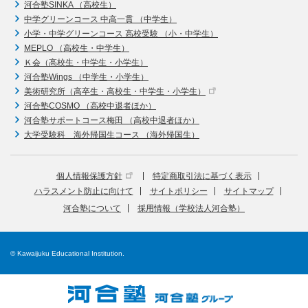
河合塾SINKA （高校生）
中学グリーンコース 中高一貫 （中学生）
小学・中学グリーンコース 高校受験 （小・中学生）
MEPLO （高校生・中学生）
Ｋ会（高校生・中学生・小学生）
河合塾Wings （中学生・小学生）
美術研究所（高卒生・高校生・中学生・小学生）
河合塾COSMO （高校中退者ほか）
河合塾サポートコース梅田 （高校中退者ほか）
大学受験科 海外帰国生コース （海外帰国生）
個人情報保護方針
特定商取引法に基づく表示
ハラスメント防止に向けて
サイトポリシー
サイトマップ
河合塾について
採用情報（学校法人河合塾）
© Kawaijuku Educational Institution.