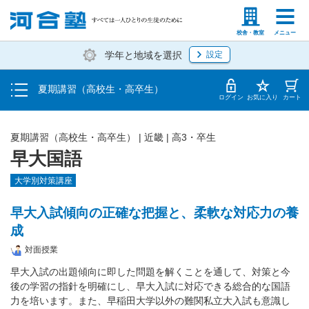
受講料・お申し込み方法
塾生の方
高等学校の先生
校舎・教室
メニュー
学年と地域を選択
設定
受講開始までの流れ
夏期講習（高校生・高卒生）
校舎・教室一覧
ログイン
お気に入り
カート
夏期講習（高校生・高卒生）
|
近畿
|
高3・卒生
早大国語
大学別対策講座
早大入試傾向の正確な把握と、柔軟な対応力の養
成
対面授業
早大入試の出題傾向に即した問題を解くことを通して、対策と今
後の学習の指針を明確にし、早大入試に対応できる総合的な国語
力を培います。また、早稲田大学以外の難関私立大入試も意識し