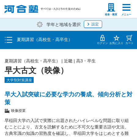
受講料・お申し込み方法
塾生の方
高等学校の先生
校舎・教室
メニュー
学年と地域を選択
設定
受講開始までの流れ
夏期講習（高校生・高卒生）
校舎・教室一覧
ログイン
お気に入り
カート
夏期講習（高校生・高卒生）
|
近畿
|
高3・卒生
早大古文（映像）
大学別対策講座
早大入試突破に必要な学力の養成、傾向分析と対
策
映像授業
早稲田大学の入試で実際に出題されたハイレベルな問題に取り組
むことにより、古文を読解するために不可欠な重要古語や文法、
古典常識の知識の習熟度を確認し、早稲田大学をはじめとする難