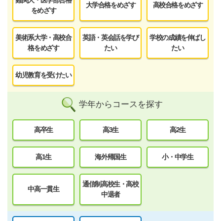
大学合格をめざす
高校合格をめざす
をめざす
美術系大学・高校合
英語・英会話を学び
学校の成績を伸ばし
格をめざす
たい
たい
幼児教育を受けたい
学年からコースを探す
高卒生
高3生
高2生
高1生
海外帰国生
小・中学生
通信制高校生・高校
中高一貫生
中退者