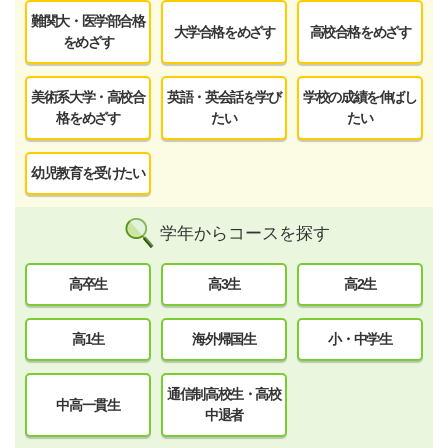
難関大・医学部合格
大学合格をめざす
高校合格をめざす
をめざす
美術系大学・高校合
英語・英会話を学び
学校の成績を伸ばし
格をめざす
たい
たい
幼児教育を受けたい
学年からコースを探す
高卒生
高3生
高2生
高1生
海外帰国生
小・中学生
通信制高校生・高校
中高一貫生
中退者