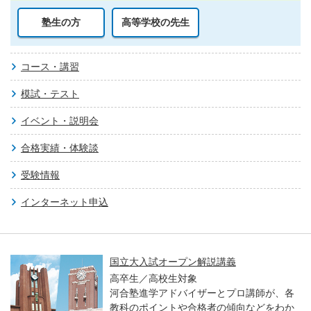
塾生の方
高等学校の先生
コース・講習
模試・テスト
イベント・説明会
合格実績・体験談
受験情報
インターネット申込
国立大入試オープン解説講義
高卒生／高校生対象
河合塾進学アドバイザーとプロ講師が、各
教科のポイントや合格者の傾向などをわか