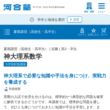
受講料・お申し込み方法
塾生の方
高等学校の先生
校舎・教室
メニュー
学年と地域を選択
設定
受講開始までの流れ
夏期講習（高校生・高卒生）
校舎・教室一覧
ログイン
お気に入り
カート
夏期講習（高校生・高卒生）
|
近畿
|
高3・卒生
神大理系数学
大学別対策講座
神大理系で必要な知識や手法を身につけ、実戦力
を養成する
対面授業
実際の入試で合否を分けるのは、標準的かつ典型的な問題を確実
に解答できるかどうかです。本講座では、標準的な問題を通し
て、ぜひとも身につけておきたい知識や手法を学習します。ま