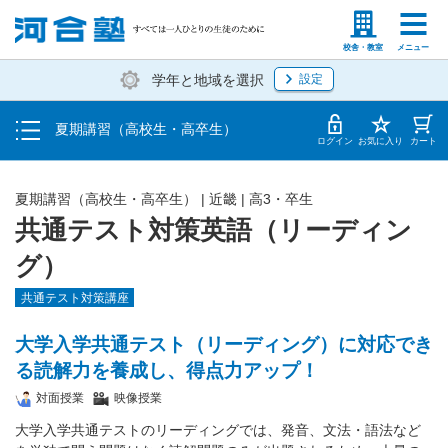
受講料・お申し込み方法
塾生の方
高等学校の先生
校舎・教室
メニュー
学年と地域を選択
設定
受講開始までの流れ
夏期講習（高校生・高卒生）
校舎・教室一覧
ログイン
お気に入り
カート
夏期講習（高校生・高卒生）
|
近畿
|
高3・卒生
共通テスト対策英語（リーディン
グ）
共通テスト対策講座
大学入学共通テスト（リーディング）に対応でき
る読解力を養成し、得点力アップ！
対面授業
映像授業
大学入学共通テストのリーディングでは、発音、文法・語法など