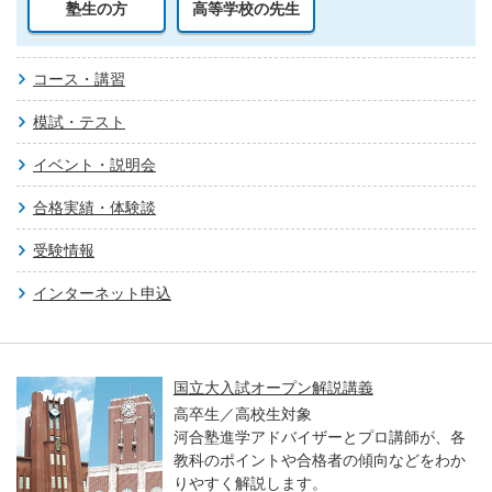
塾生の方
高等学校の先生
コース・講習
模試・テスト
イベント・説明会
合格実績・体験談
受験情報
インターネット申込
国立大入試オープン解説講義
高卒生／高校生対象
河合塾進学アドバイザーとプロ講師が、各
教科のポイントや合格者の傾向などをわか
りやすく解説します。