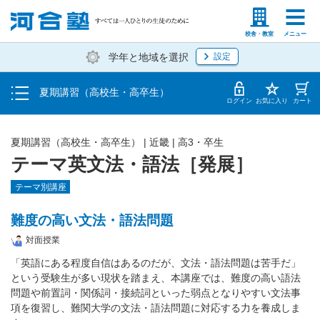
受講料・お申し込み方法
塾生の方
高等学校の先生
校舎・教室
メニュー
学年と地域を選択
設定
受講開始までの流れ
夏期講習（高校生・高卒生）
校舎・教室一覧
ログイン
お気に入り
カート
夏期講習（高校生・高卒生）
|
近畿
|
高3・卒生
テーマ英文法・語法［発展］
テーマ別講座
難度の高い文法・語法問題
対面授業
「英語にある程度自信はあるのだが、文法・語法問題は苦手だ」
という受験生が多い現状を踏まえ、本講座では、難度の高い語法
問題や前置詞・関係詞・接続詞といった弱点となりやすい文法事
項を復習し、難関大学の文法・語法問題に対応する力を養成しま