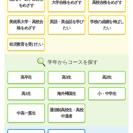
大学合格をめざす
高校合格をめざす
をめざす
美術系大学・高校合
英語・英会話を学び
学校の成績を伸ばし
格をめざす
たい
たい
幼児教育を受けたい
学年からコースを探す
高卒生
高3生
高2生
高1生
海外帰国生
小・中学生
通信制高校生・高校
中高一貫生
中退者