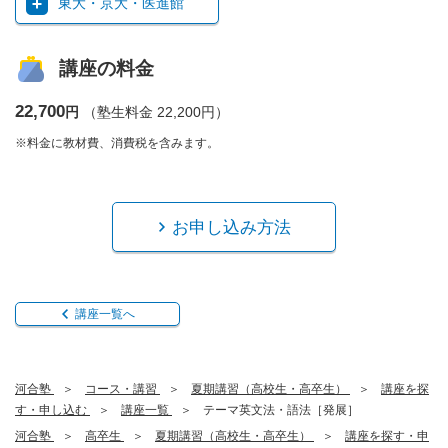
東大・京大・医進館
講座の料金
22,700
円
（塾生料金 22,200円）
※料金に教材費、消費税を含みます。
お申し込み方法
講座一覧へ
河合塾
コース・講習
夏期講習（高校生・高卒生）
講座を探
す・申し込む
講座一覧
テーマ英文法・語法［発展］
河合塾
高卒生
夏期講習（高校生・高卒生）
講座を探す・申