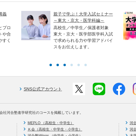
講義
親子で学ぶ！大学入試セミナー
～東大・京大・医学科編～
とプロ
高校生／中学生／保護者対象
トや合
東大・京大・医学部医学科入試
やすく
で求められる力や学習アドバイ
スをお伝えします。
SNS公式アカウント
会社河合塾進学研究社のコースを掲載しています。
MEPLO （高校生・中学生）
河
Ｋ会（高校生・中学生・小学生）
河
河合塾Wings （中学生・小学生）
大