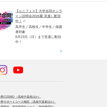
【ユニフェス】大学合同オンラ
大学受
イン説明会2026夏 見逃し配信
ント
中！
高校生
高卒生／高校生／中学生／保護
「栄冠
者対象
報が満
8月23日（日）まで見逃し配信
題集を
中！
す！
合塾COSMO （高校中退者ほか）
合塾サポートコース梅田 （高校中退者ほか）
学受験科 海外帰国生コース （海外帰国生）