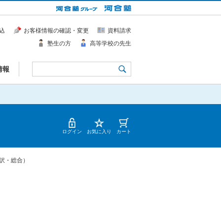
込
お客様情報の確認・変更
資料請求
塾生の方
高等学校の先生
情報
ログイン
お気に入り
カート
訳・総合）