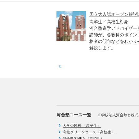
高一貫校 中学生テスト
国立大入試オープン解説
貫校の中3生対象
高卒生／高校生対象
模のテストを受験して、
河合塾進学アドバイザー
実力と伸ばすべき力を知
講師が、各教科のポイン
格者の傾向などをわかり
解説します。
河合塾コース一覧
※学校法人河合塾と株式
大学受験科 （高卒生）
高校グリーンコース（高校生）
河合塾SINKA （高校生）