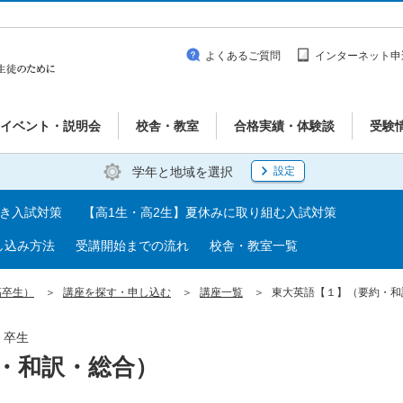
よくあるご質問
インターネット申
イベント・説明会
校舎・教室
合格実績・体験談
受験
学年と地域を選択
設定
べき入試対策
【高1生・高2生】夏休みに取り組む入試対策
し込み方法
受講開始までの流れ
校舎・教室一覧
高卒生）
講座を探す・申し込む
講座一覧
東大英語【１】（要約・和
・卒生
・和訳・総合）