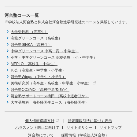
河合塾コース一覧
※学校法人河合塾と株式会社河合塾進学研究社のコースを掲載しています。
大学受験科 （高卒生）
高校グリーンコース（高校生）
河合塾SINKA （高校生）
中学グリーンコース 中高一貫 （中学生）
小学・中学グリーンコース 高校受験 （小・中学生）
MEPLO （高校生・中学生）
Ｋ会（高校生・中学生・小学生）
河合塾Wings （中学生・小学生）
美術研究所（高卒生・高校生・中学生・小学生）
河合塾COSMO （高校中退者ほか）
河合塾サポートコース梅田 （高校中退者ほか）
大学受験科 海外帰国生コース （海外帰国生）
個人情報保護方針
特定商取引法に基づく表示
ハラスメント防止に向けて
サイトポリシー
サイトマップ
河合塾について
採用情報（学校法人河合塾）