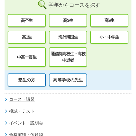
学年からコースを探す
高卒生
高3生
高2生
高1生
海外帰国生
小・中学生
通信制高校生・高校
中高一貫生
中退者
塾生の方
高等学校の先生
コース・講習
模試・テスト
イベント・説明会
合格実績・体験談