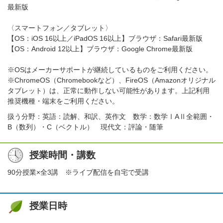
最新版
〈スマートフォン／タブレット〉
【OS：iOS 16以上／iPadOS 16以上】ブラウザ：Safari最新版
【OS：Android 12以上】ブラウザ：Google Chrome最新版
※OSはメーカーサポートが継続しているものをご利用ください。
※ChromeOS（Chromebookなど）、FireOS（Amazonオリジナル
タブレット）は、正常に動作しない可能性があります。上記利用
推奨機種・端末をご利用ください。
扱う分野：英語：読解、和訳、英作文 数学：数学ⅠAⅡ全範囲・
B（数列）・C（ベクトル） 現代文：評論・随筆
授業時間・講数
90分授業×全3講 ※ライブ配信を自宅で受講
授業日時