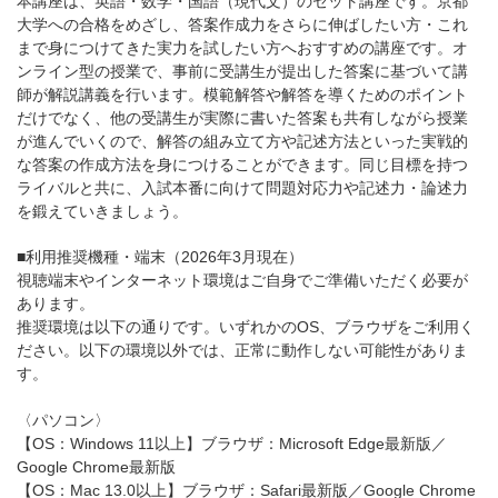
本講座は、英語・数学・国語（現代文）のセット講座です。京都
大学への合格をめざし、答案作成力をさらに伸ばしたい方・これ
まで身につけてきた実力を試したい方へおすすめの講座です。オ
ンライン型の授業で、事前に受講生が提出した答案に基づいて講
師が解説講義を行います。模範解答や解答を導くためのポイント
だけでなく、他の受講生が実際に書いた答案も共有しながら授業
が進んでいくので、解答の組み立て方や記述方法といった実戦的
な答案の作成方法を身につけることができます。同じ目標を持つ
ライバルと共に、入試本番に向けて問題対応力や記述力・論述力
を鍛えていきましょう。
■利用推奨機種・端末（2026年3月現在）
視聴端末やインターネット環境はご自身でご準備いただく必要が
あります。
推奨環境は以下の通りです。いずれかのOS、ブラウザをご利用く
ださい。以下の環境以外では、正常に動作しない可能性がありま
す。
〈パソコン〉
【OS：Windows 11以上】ブラウザ：Microsoft Edge最新版／
Google Chrome最新版
【OS：Mac 13.0以上】ブラウザ：Safari最新版／Google Chrome