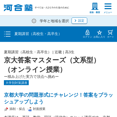
受講料・お申し込み方法
塾生の方
高等学校の先生
校舎・教室
メニュー
学年と地域を選択
設定
受講開始までの流れ
夏期講習（高校生・高卒生）
校舎・教室一覧
ログイン
お気に入り
カート
夏期講習（高校生・高卒生）
|
近畿
|
高3生
京大答案マスターズ（文系型）
（オンライン授業）
ー積み上げた実力で頂点へ挑めー
大学別対策講座
京都大学の問題形式にチャレンジ！答案をブラッ
シュアップしよう
添削・採点
対面授業