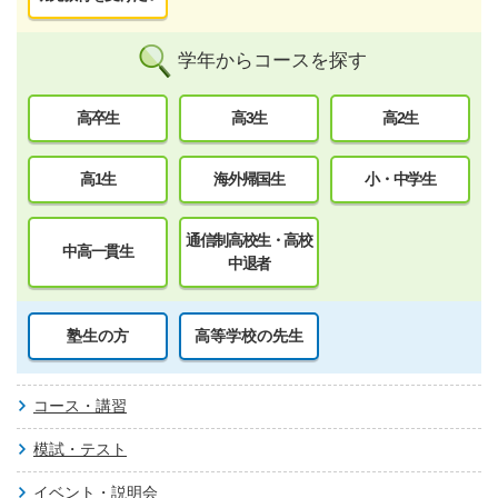
学年からコースを探す
高卒生
高3生
高2生
高1生
海外帰国生
小・中学生
通信制高校生・高校
中高一貫生
中退者
塾生の方
高等学校の先生
コース・講習
模試・テスト
イベント・説明会