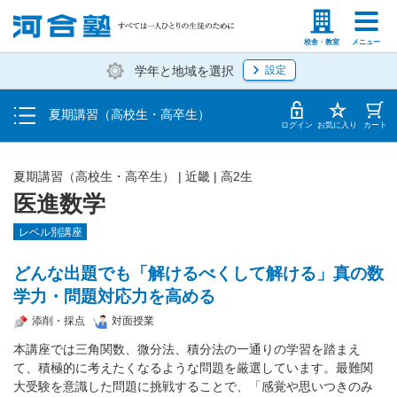
受講料・お申し込み方法
塾生の方
高等学校の先生
校舎・教室
メニュー
学年と地域を選択
設定
受講開始までの流れ
夏期講習（高校生・高卒生）
校舎・教室一覧
ログイン
お気に入り
カート
夏期講習（高校生・高卒生）
|
近畿
|
高2生
医進数学
レベル別講座
どんな出題でも「解けるべくして解ける」真の数
学力・問題対応力を高める
添削・採点
対面授業
本講座では三角関数、微分法、積分法の一通りの学習を踏まえ
て、積極的に考えたくなるような問題を厳選しています。最難関
大受験を意識した問題に挑戦することで、「感覚や思いつきのみ