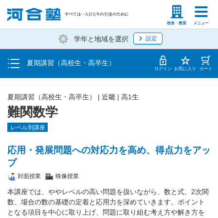
受講料・お申し込み方法
塾生の方
高等学校の先生
校舎・教室
メニュー
学年と地域を選択
設定
受講開始までの流れ
夏期講習（高校生・高卒生）
校舎・教室一覧
ログイン
お気に入り
カート
夏期講習（高校生・高卒生）
|
近畿
|
高1生
難関数学
レベル別講座
応用・発展問題への対応力を高め、得点力をアッ
プ
対面授業
映像授業
本講座では、ややレベルの高い問題を扱いながら、数と式、2次関
数、場合の数の基礎の定着と応用力を深めていきます。ポイント
となる項目を中心に取り上げ、問題に取り組む考え方や解き方を