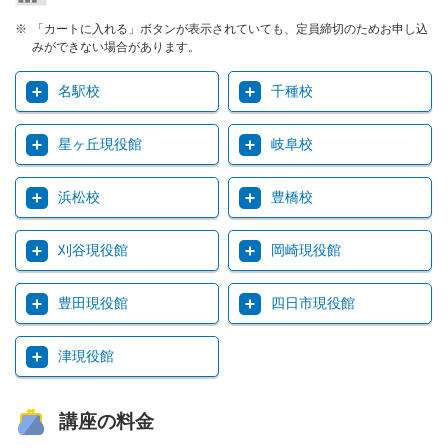
「カートに入れる」ボタンが表示されていても、定員締切のためお申し込
みができない場合があります。
名駅校
千種校
星ヶ丘現役館
岐阜校
浜松校
豊橋校
刈谷現役館
岡崎現役館
豊田現役館
四日市現役館
津現役館
講座の料金