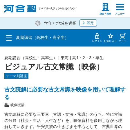
受講料・お申し込み方法
塾生の方
高等学校の先生
校舎・教室
メニュー
学年と地域を選択
設定
受講開始までの流れ
夏期講習（高校生・高卒生）
校舎・教室一覧
ログイン
お気に入り
カート
夏期講習（高校生・高卒生）
|
東海
|
高1・2・3・卒生
ビジュアル古文常識（映像）
テーマ別講座
古文読解に必要な古文常識を映像を用いて理解す
る
映像授業
古文読解に必要な三要素（古語・文法・常識）のうち、特に常識
の分野（社会・生活・人生など）を、映像資料を多用しながら理
解していきます。平安貴族の生きざまを中心として、古典世界の