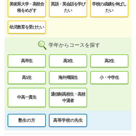
美術系大学・高校合
英語・英会話を学び
学校の成績を伸ばし
格をめざす
たい
たい
幼児教育を受けたい
学年からコースを探す
高卒生
高3生
高2生
高1生
海外帰国生
小・中学生
通信制高校生・高校
中高一貫生
中退者
塾生の方
高等学校の先生