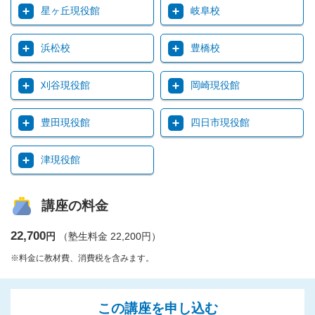
星ヶ丘現役館
岐阜校
浜松校
豊橋校
刈谷現役館
岡崎現役館
豊田現役館
四日市現役館
津現役館
講座の料金
22,700
円
（塾生料金 22,200円）
※料金に教材費、消費税を含みます。
この講座を申し込む