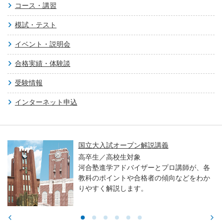
コース・講習
模試・テスト
イベント・説明会
合格実績・体験談
受験情報
インターネット申込
国立大入試オープン解説講義
高卒生／高校生対象
河合塾進学アドバイザーとプロ講師が、各
教科のポイントや合格者の傾向などをわか
りやすく解説します。