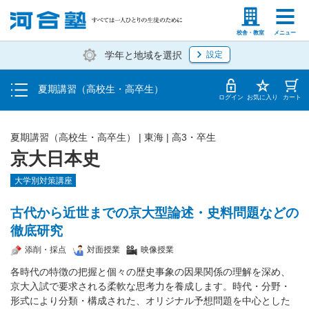
受講料・お申し込み方法
塾生の方
高等学校の先生
校舎・教室
メニュー
学年と地域を選択
設定
受講開始までの流れ
夏期講習（高校生・高卒生）
校舎・教室一覧
ログイン
お気に入り
カート
夏期講習（高校生・高卒生）
|
東海
|
高3・卒生
京大日本史
大学別対策講座
古代から近世までの京大型論述・史料問題などの
徹底研究
添削・採点
対面授業
映像授業
各時代の特徴の把握と個々の歴史事象の因果関係の理解を深め、
京大入試で要求される柔軟な思考力を養成します。時代・分野・
形式により分類・構成された、オリジナル予想問題を中心とした