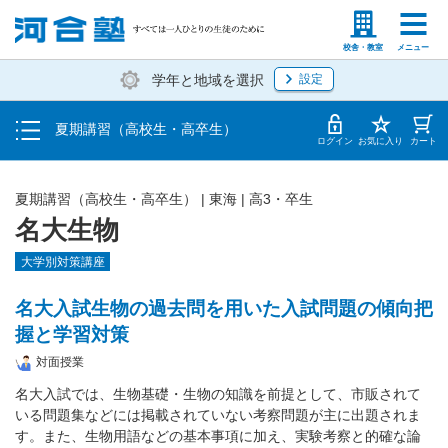
受講料・お申し込み方法
塾生の方
高等学校の先生
校舎・教室
メニュー
学年と地域を選択
設定
受講開始までの流れ
夏期講習（高校生・高卒生）
校舎・教室一覧
ログイン
お気に入り
カート
夏期講習（高校生・高卒生）
|
東海
|
高3・卒生
名大生物
大学別対策講座
名大入試生物の過去問を用いた入試問題の傾向把
握と学習対策
対面授業
名大入試では、生物基礎・生物の知識を前提として、市販されて
いる問題集などには掲載されていない考察問題が主に出題されま
す。また、生物用語などの基本事項に加え、実験考察と的確な論