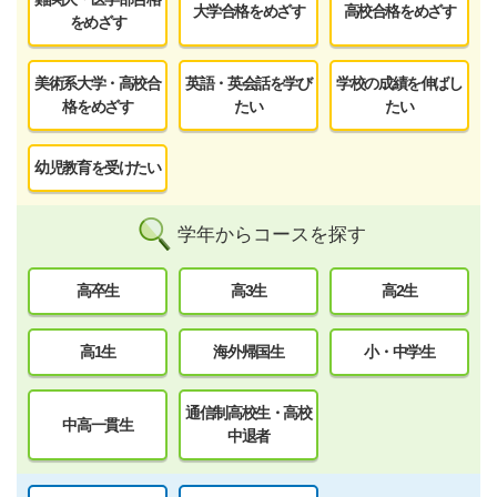
大学合格をめざす
高校合格をめざす
をめざす
美術系大学・高校合
英語・英会話を学び
学校の成績を伸ばし
格をめざす
たい
たい
幼児教育を受けたい
学年からコースを探す
高卒生
高3生
高2生
高1生
海外帰国生
小・中学生
通信制高校生・高校
中高一貫生
中退者