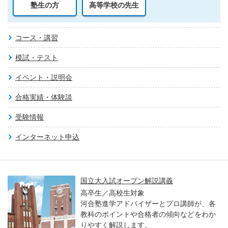
塾生の方
高等学校の先生
コース・講習
模試・テスト
イベント・説明会
合格実績・体験談
受験情報
インターネット申込
国立大入試オープン解説講義
高卒生／高校生対象
河合塾進学アドバイザーとプロ講師が、各
教科のポイントや合格者の傾向などをわか
りやすく解説します。