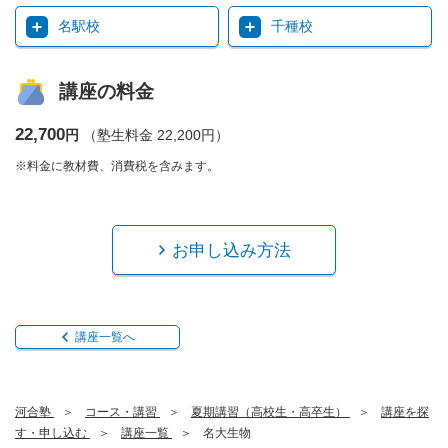
名駅校
千種校
講座の料金
22,700
円
（塾生料金 22,200円）
※料金に教材費、消費税を含みます。
お申し込み方法
講座一覧へ
河合塾
コース・講習
夏期講習（高校生・高卒生）
講座を探
す・申し込む
講座一覧
名大生物