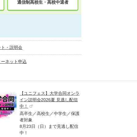
通信制高校生・高校中退者
ント・説明会
ターネット申込
【ユニフェス】大学合同オンラ
大学受
イン説明会2026夏 見逃し配信
ント
中！
高校生
高卒生／高校生／中学生／保護
「栄冠
者対象
報が満
8月23日（日）まで見逃し配信
題集を
中！
す！