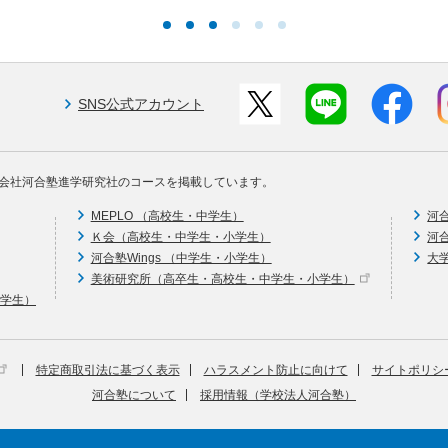
SNS公式アカウント
会社河合塾進学研究社のコースを掲載しています。
MEPLO （高校生・中学生）
河
Ｋ会（高校生・中学生・小学生）
河
河合塾Wings （中学生・小学生）
大
美術研究所（高卒生・高校生・中学生・小学生）
中学生）
特定商取引法に基づく表示
ハラスメント防止に向けて
サイトポリシ
河合塾について
採用情報（学校法人河合塾）