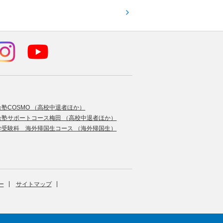
合塾COSMO （高校中退者ほか）
合塾サポートコース梅田 （高校中退者ほか）
学受験科 海外帰国生コース （海外帰国生）
ー
サイトマップ