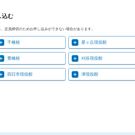
し込む
も、定員締切のためお申し込みができない場合があります。
千種校
星ヶ丘現役館
豊橋校
刈谷現役館
四日市現役館
津現役館