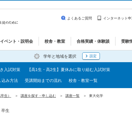
よくあるご質問
インターネット申
イベント・説明会
校舎・教室
合格実績・体験談
受験
学年と地域を選択
設定
べき入試対策
【高1生・高2生】夏休みに取り組む入試対策
し込み方法
受講開始までの流れ
校舎・教室一覧
高卒生）
講座を探す・申し込む
講座一覧
東大化学
・卒生