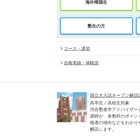
海外帰国生
塾生の方
コース・講習
合格実績・体験談
高一貫校 中学生テスト
国立大入試オープン解説
貫校の中3生対象
高卒生／高校生対象
模のテストを受験して、
河合塾進学アドバイザー
実力と伸ばすべき力を知
講師が、各教科のポイン
格者の傾向などをわかり
解説します。