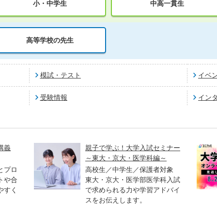
小・中学生
中高一貫生
高等学校の先生
模試・テスト
イベ
受験情報
イン
講義
親子で学ぶ！大学入試セミナー
～東大・京大・医学科編～
とプロ
高校生／中学生／保護者対象
トや合
東大・京大・医学部医学科入試
やすく
で求められる力や学習アドバイ
スをお伝えします。