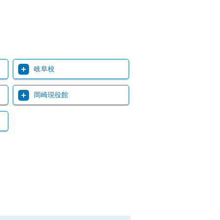
岐阜校
岡崎現役館