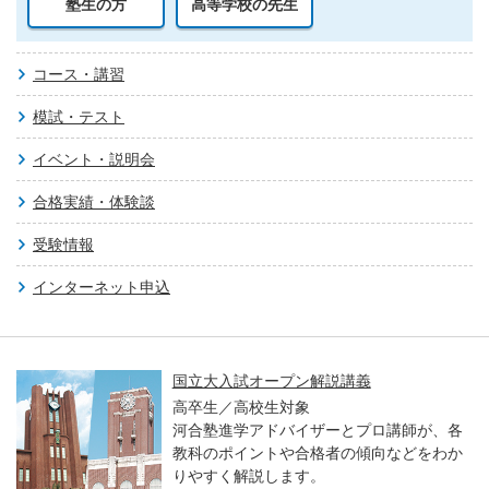
塾生の方
高等学校の先生
コース・講習
模試・テスト
イベント・説明会
合格実績・体験談
受験情報
インターネット申込
国立大入試オープン解説講義
高卒生／高校生対象
河合塾進学アドバイザーとプロ講師が、各
教科のポイントや合格者の傾向などをわか
りやすく解説します。