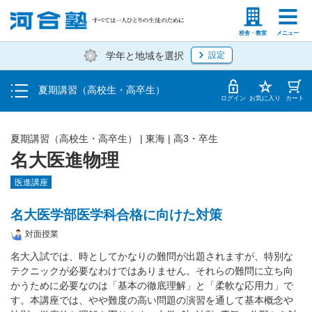
受講料・お申し込み方法
塾生の方
高等学校の先生
校舎・教室
メニュー
学年と地域を選択
設定
受講開始までの流れ
夏期講習（高校生・高卒生）
校舎・教室一覧
ログイン
お気に入り
カート
夏期講習（高校生・高卒生）
|
東海
|
高3・卒生
名大医進物理
医進講座
名大医学部医学科合格に向けた対策
対面授業
名大入試では、時としてかなりの難問が出題されますが、特別な
テクニックが必要なわけではありません。それらの難問に立ち向
かうために必要なのは「基本の徹底理解」と「柔軟な応用力」で
す。本講座では、やや難度の高い問題の演習を通して基本概念や