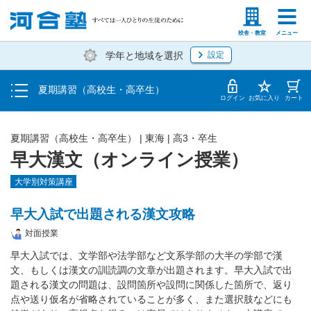
受講料・お申し込み方法
塾生の方
高等学校の先生
校舎・教室
メニュー
学年と地域を選択
設定
受講開始までの流れ
夏期講習（高校生・高卒生）
校舎・教室一覧
ログイン
お気に入り
カート
夏期講習（高校生・高卒生）
|
東海
|
高3・卒生
早大漢文（オンライン授業）
大学別対策講座
早大入試で出題される漢文攻略
対面授業
早大入試では、文学部や法学部など文系学部の大半の学部で漢
文、もしくは漢文の訓読調の文章が出題されます。早大入試で出
題される漢文の問題は、設問箇所や設問に関係した箇所で、返り
点や送り仮名が省略されていることが多く、また選択肢などにも