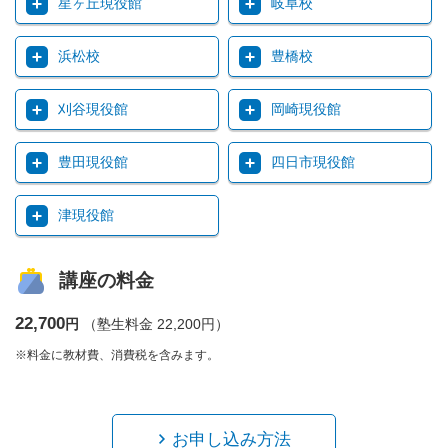
星ヶ丘現役館
岐阜校
浜松校
豊橋校
刈谷現役館
岡崎現役館
豊田現役館
四日市現役館
津現役館
講座の料金
22,700
円
（塾生料金 22,200円）
※料金に教材費、消費税を含みます。
お申し込み方法