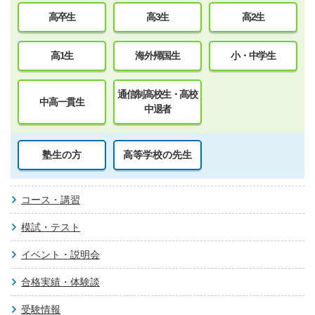
高卒生
高3生
高2生
高1生
海外帰国生
小・中学生
通信制高校生・高校
中高一貫生
中退者
塾生の方
高等学校の先生
コース・講習
模試・テスト
イベント・説明会
合格実績・体験談
受験情報