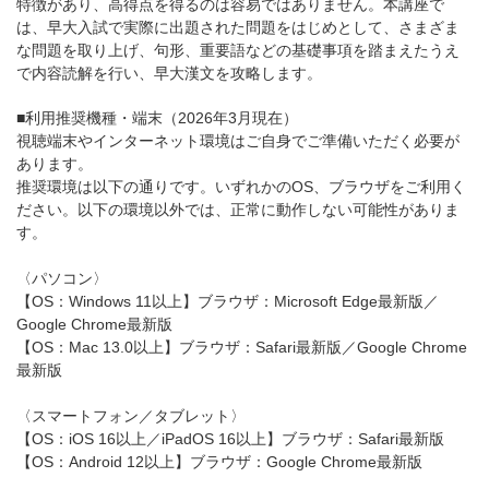
特徴があり、高得点を得るのは容易ではありません。本講座で
は、早大入試で実際に出題された問題をはじめとして、さまざま
な問題を取り上げ、句形、重要語などの基礎事項を踏まえたうえ
で内容読解を行い、早大漢文を攻略します。
■利用推奨機種・端末（2026年3月現在）
視聴端末やインターネット環境はご自身でご準備いただく必要が
あります。
推奨環境は以下の通りです。いずれかのOS、ブラウザをご利用く
ださい。以下の環境以外では、正常に動作しない可能性がありま
す。
〈パソコン〉
【OS：Windows 11以上】ブラウザ：Microsoft Edge最新版／
Google Chrome最新版
【OS：Mac 13.0以上】ブラウザ：Safari最新版／Google Chrome
最新版
〈スマートフォン／タブレット〉
【OS：iOS 16以上／iPadOS 16以上】ブラウザ：Safari最新版
【OS：Android 12以上】ブラウザ：Google Chrome最新版