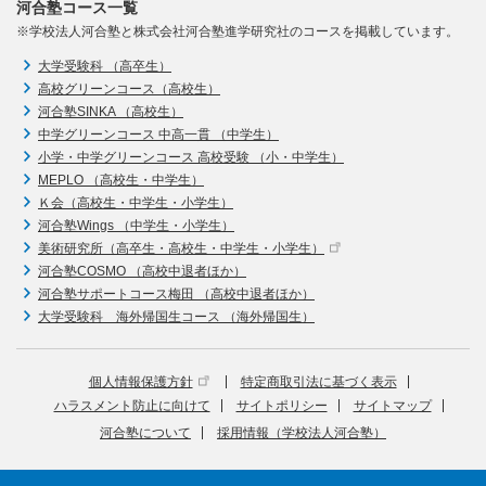
河合塾コース一覧
※学校法人河合塾と株式会社河合塾進学研究社のコースを掲載しています。
大学受験科 （高卒生）
高校グリーンコース（高校生）
河合塾SINKA （高校生）
中学グリーンコース 中高一貫 （中学生）
小学・中学グリーンコース 高校受験 （小・中学生）
MEPLO （高校生・中学生）
Ｋ会（高校生・中学生・小学生）
河合塾Wings （中学生・小学生）
美術研究所（高卒生・高校生・中学生・小学生）
河合塾COSMO （高校中退者ほか）
河合塾サポートコース梅田 （高校中退者ほか）
大学受験科 海外帰国生コース （海外帰国生）
個人情報保護方針
特定商取引法に基づく表示
ハラスメント防止に向けて
サイトポリシー
サイトマップ
河合塾について
採用情報（学校法人河合塾）