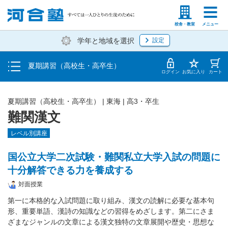
受講料・お申し込み方法
塾生の方
高等学校の先生
校舎・教室
メニュー
学年と地域を選択
設定
受講開始までの流れ
夏期講習（高校生・高卒生）
校舎・教室一覧
ログイン
お気に入り
カート
夏期講習（高校生・高卒生）
|
東海
|
高3・卒生
難関漢文
レベル別講座
国公立大学二次試験・難関私立大学入試の問題に
十分解答できる力を養成する
対面授業
第一に本格的な入試問題に取り組み、漢文の読解に必要な基本句
形、重要単語、漢詩の知識などの習得をめざします。第二にさま
ざまなジャンルの文章による漢文独特の文章展開や歴史・思想な