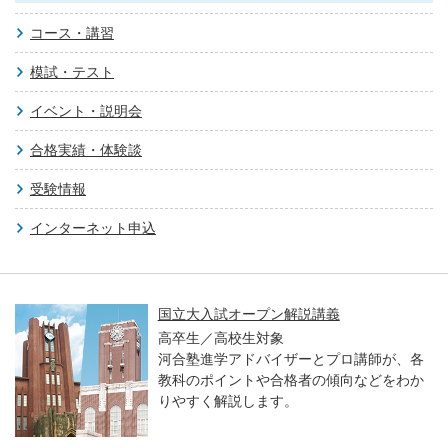
コース・講習
模試・テスト
イベント・説明会
合格実績・体験談
受験情報
インターネット申込
国立大入試オープン解説講義
高卒生／高校生対象
河合塾進学アドバイザーとプロ講師が、各
教科のポイントや合格者の傾向などをわか
りやすく解説します。