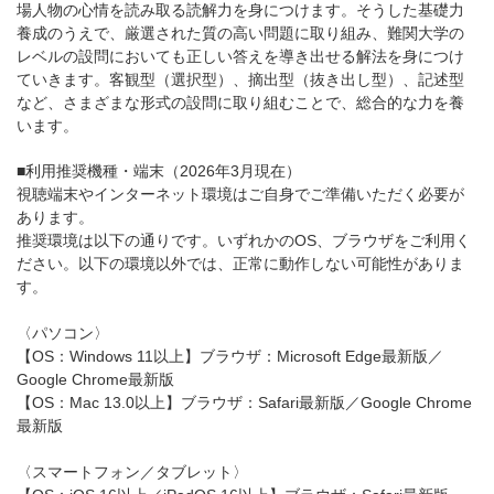
場人物の心情を読み取る読解力を身につけます。そうした基礎力
養成のうえで、厳選された質の高い問題に取り組み、難関大学の
レベルの設問においても正しい答えを導き出せる解法を身につけ
ていきます。客観型（選択型）、摘出型（抜き出し型）、記述型
など、さまざまな形式の設問に取り組むことで、総合的な力を養
います。
■利用推奨機種・端末（2026年3月現在）
視聴端末やインターネット環境はご自身でご準備いただく必要が
あります。
推奨環境は以下の通りです。いずれかのOS、ブラウザをご利用く
ださい。以下の環境以外では、正常に動作しない可能性がありま
す。
〈パソコン〉
【OS：Windows 11以上】ブラウザ：Microsoft Edge最新版／
Google Chrome最新版
【OS：Mac 13.0以上】ブラウザ：Safari最新版／Google Chrome
最新版
〈スマートフォン／タブレット〉