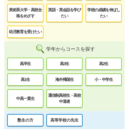
美術系大学・高校合
英語・英会話を学び
学校の成績を伸ばし
格をめざす
たい
たい
幼児教育を受けたい
学年からコースを探す
高卒生
高3生
高2生
高1生
海外帰国生
小・中学生
通信制高校生・高校
中高一貫生
中退者
塾生の方
高等学校の先生