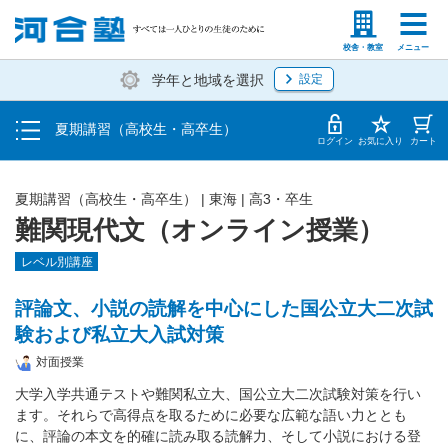
受講料・お申し込み方法
塾生の方
高等学校の先生
校舎・教室
メニュー
学年と地域を選択
設定
受講開始までの流れ
夏期講習（高校生・高卒生）
校舎・教室一覧
ログイン
お気に入り
カート
夏期講習（高校生・高卒生）
|
東海
|
高3・卒生
難関現代文（オンライン授業）
レベル別講座
評論文、小説の読解を中心にした国公立大二次試
験および私立大入試対策
対面授業
大学入学共通テストや難関私立大、国公立大二次試験対策を行い
ます。それらで高得点を取るために必要な広範な語い力ととも
に、評論の本文を的確に読み取る読解力、そして小説における登