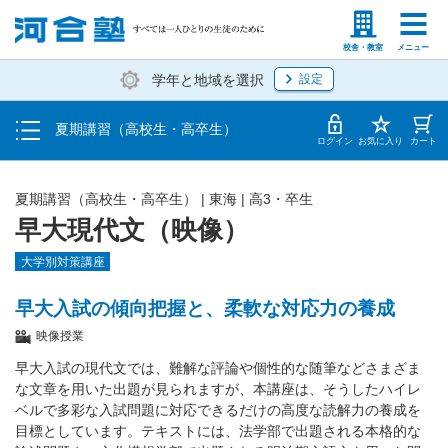
受講料・お申し込み方法
塾生の方
高等学校の先生
校舎・教室
メニュー
学年と地域を選択
設定
受講開始までの流れ
夏期講習（高校生・高卒生）
校舎・教室一覧
ログイン
お気に入り
カート
夏期講習（高校生・高卒生）
|
東海
|
高3・卒生
早大現代文（映像）
大学別対策講座
早大入試の傾向把握と、柔軟な対応力の養成
映像授業
早大入試の現代文では、難解な評論や個性的な随筆などさまざま
な文章を用いた出題が見られますが、本講座は、そうしたハイレ
ベルで多彩な入試問題に対応できるだけの高度な読解力の養成を
目標としています。テキストには、法学部で出題される本格的な