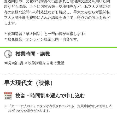
論述問題や、文化構想学部で出題される明治期文語文を用いた問
題なども収録。さらに内容合致・空欄補充など、私立大入試に特
有の多様な設問への対処法なども解説し、早大のみならず難関私
立大入試全般を視野に入れた講義を通じて、得点力の向上をめざ
します。
＊夏期講習「早大国語」と一部内容が重複します。
＊映像授業・オンライン授業は同一内容です。
授業時間・講数
90分×全5講 ※映像講座を自宅で受講
早大現代文（映像）
校舎・時間割を選んで申し込む
「カートに入れる」ボタンが表示されていても、定員締切のためお申し込
みができない場合があります。