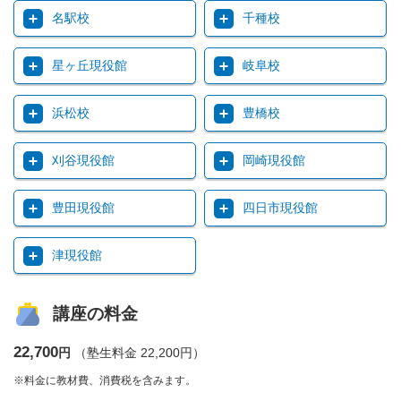
名駅校
千種校
星ヶ丘現役館
岐阜校
浜松校
豊橋校
刈谷現役館
岡崎現役館
豊田現役館
四日市現役館
津現役館
講座の料金
22,700
円
（塾生料金 22,200円）
※料金に教材費、消費税を含みます。