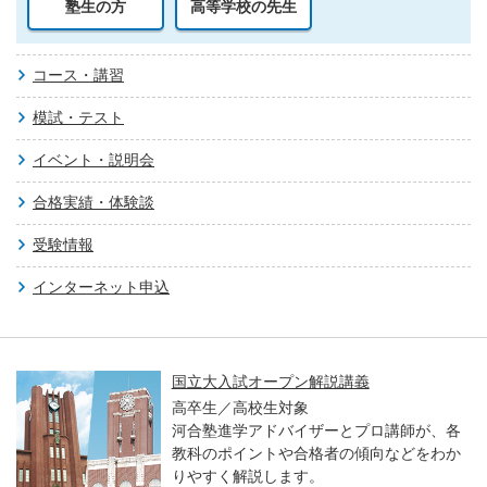
塾生の方
高等学校の先生
コース・講習
模試・テスト
イベント・説明会
合格実績・体験談
受験情報
インターネット申込
国立大入試オープン解説講義
高卒生／高校生対象
河合塾進学アドバイザーとプロ講師が、各
教科のポイントや合格者の傾向などをわか
りやすく解説します。