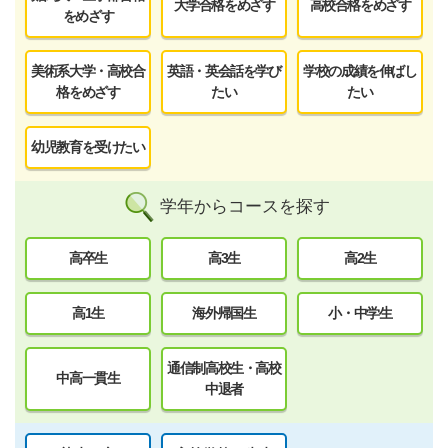
大学合格をめざす
高校合格をめざす
をめざす
美術系大学・高校合
英語・英会話を学び
学校の成績を伸ばし
格をめざす
たい
たい
幼児教育を受けたい
学年からコースを探す
高卒生
高3生
高2生
高1生
海外帰国生
小・中学生
通信制高校生・高校
中高一貫生
中退者